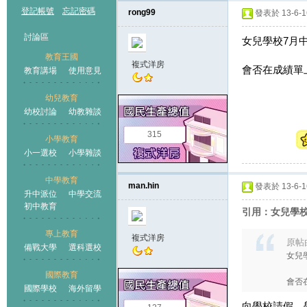
登記帳號
忘記密碼
rong99
發表於 13-6-16
討論區
女兒學校7月
教育王國
複式洋房
會否在成績單
教育講場
使用意見
幼兒教育
幼校討論
幼教雜談
王國
315
小學教育
小一選校
小學雜談
中學教育
man.hin
發表於 13-6-16
升中派位
中學交流
初中教育
引用：女兒學
專上教育
複式洋房
原帖
備戰大學
選科選校
女兒
國際教育
會否在
國際學校
海外留學
向學校請假，