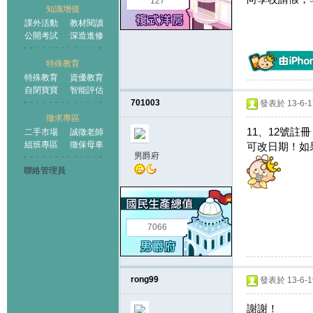
127
知識增值
課外活動
教材閱讀
公開考試
深造進修
特殊教育
特殊教育
資優教育
自閉寶寶
智能評估
701003
發表於 13-6-17
徵求專區
11、12號
二手市場
誠徵老師
組班專區
徵保母車
可改日期！如
男爵府
聯絡管理員
7066
rong99
發表於 13-6-19
謝謝！