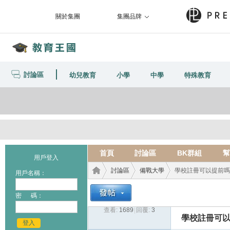
關於集團
集團品牌
討論區
幼兒教育
小學
中學
特殊教育
首頁
討論區
BK群組
幫
用戶登入
討論區
備戰大學
學校註冊可以提前嗎
用戶名稱：
密 碼：
查看:
1689
|
回覆:
3
教育
›
›
›
學校註冊可
登入