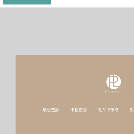
廣告查詢
學校搜尋
教育行事曆
教