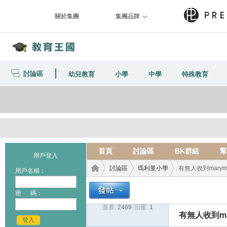
關於集團
集團品牌
討論區
幼兒教育
小學
中學
特殊教育
首頁
討論區
BK群組
幫
用戶登入
討論區
瑪利曼小學
有無人收到marymoun
用戶名稱：
密 碼：
查看:
2469
|
回覆:
1
教育
›
›
›
有無人收到mar
登入