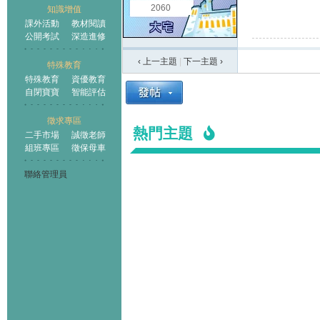
2060
知識增值
課外活動
教材閱讀
公開考試
深造進修
‹ 上一主題
|
下一主題
›
特殊教育
特殊教育
資優教育
自閉寶寶
智能評估
徵求專區
熱門主題
二手市場
誠徵老師
組班專區
徵保母車
聯絡管理員