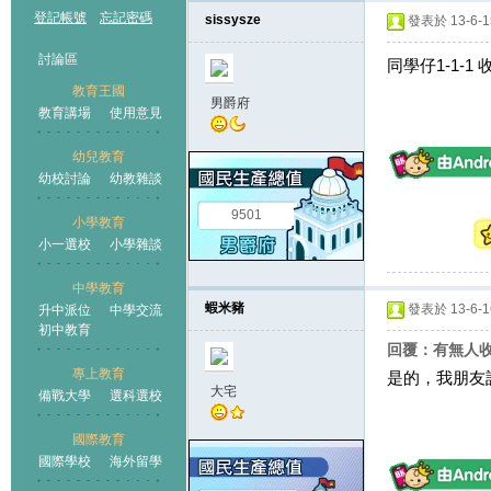
登記帳號
忘記密碼
sissysze
發表於 13-6-15
討論區
同學仔1-1-1 收
教育王國
男爵府
教育講場
使用意見
幼兒教育
幼校討論
幼教雜談
王國
9501
小學教育
小一選校
小學雜談
中學教育
蝦米豬
發表於 13-6-16
升中派位
中學交流
初中教育
回覆：有無人收到m
專上教育
是的，我朋友話
大宅
備戰大學
選科選校
國際教育
國際學校
海外留學