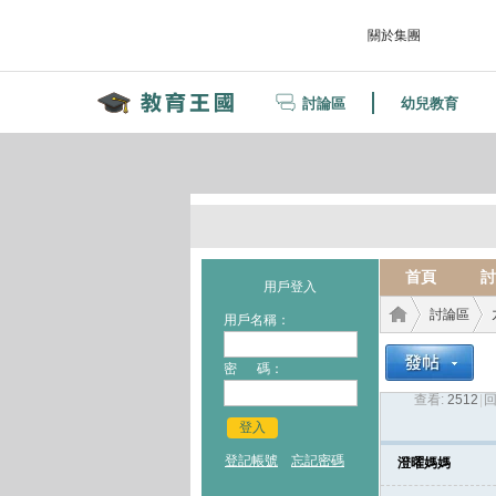
關於集團
討論區
幼兒教育
首頁
討
用戶登入
討論區
用戶名稱：
密 碼：
查看:
2512
|
回
教育
›
›
登入
登記帳號
忘記密碼
澄曜媽媽