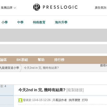
集團品牌
廣告查詢
小學
中學
特殊教育
海外升學
論區
BK群組
幫助
排行榜
搜尋
九龍塘宣道小學
今天2nd in 完, 幾時有結果?
覆:
4
›
今天2nd in 完, 幾時有結果?
[複製鏈接]
發表於 13-6-15 12:26
|
只看該作者
|
倒序瀏覽
|
打印