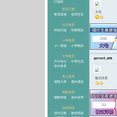
討論區
教育王國
大宅
教育講場
使用意見
幼兒教育
幼校討論
幼教雜談
王國
2082
小學教育
小一選校
小學雜談
中學教育
gerrard_phk
升中派位
中學交流
初中教育
專上教育
複式洋房
備戰大學
選科選校
國際教育
國際學校
海外留學
111
知識增值
課外活動
教材閱讀