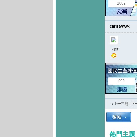
2082
christywwk
別墅
969
‹ 上一主題
|
下
熱門主題