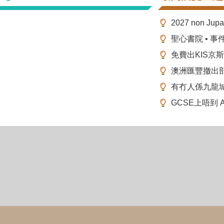
2027 non Ju
聖心書院 • 事
免費出KIS京
澳洲匯豐撤出
有冇人係九龍
GCSE上唔到 A-