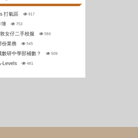
pas 打氣區
917
件簿
753
斯敦女仔二手校服
584
部份業務
545
城數研中學部補數？
509
Levels
481