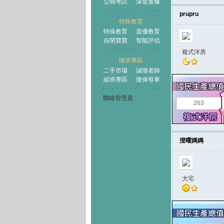
公開考試
深造進修
prupru
特殊教育
特殊教育
資優教育
自閉寶寶
智能評估
複式洋房
徵求專區
二手市場
誠徵老師
組班專區
徵保母車
聯絡管理員
263
澄曜媽媽
大宅