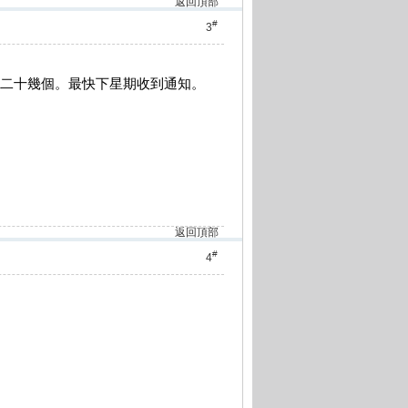
返回頂部
#
3
位大约二十幾個。最快下星期收到通知。
返回頂部
#
4