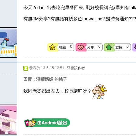
今天2nd in, 出去吃完早餐回來, 剛好校長講完,(早知有ta
有無JM分享?有無話有幾多位for waiting? 幾時會通知???好心急
0
0
0
發表於 13-6-15 12:51
|
只看該作者
回覆：澄曜媽媽 的帖子
我同老婆都出左去，校長講咩呀？