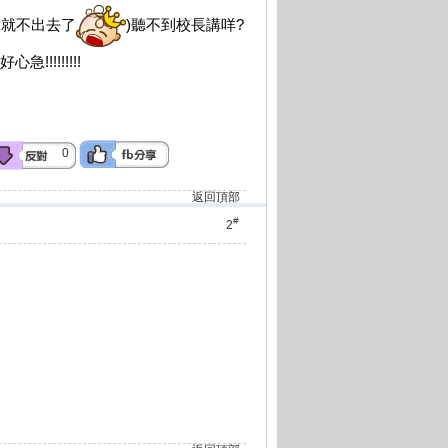
lk就不出去了
)聽不到校長講咩?
!!!!!!!!!
0
返回頂部
#
2