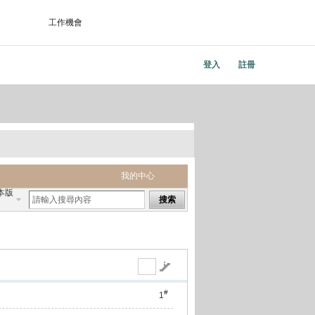
工作機會
登入
註冊
我的中心
本版
搜索
#
1