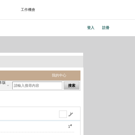
工作機會
登入
註冊
我的中心
本版
搜索
#
1