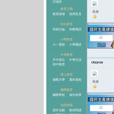
討論區
教育王國
民房
教育講場
使用意見
幼兒教育
幼校討論
幼教雜談
王國
21
小學教育
小一選校
小學雜談
中學教育
升中派位
中學交流
ckzyrus
初中教育
專上教育
備戰大學
選科選校
民房
國際教育
國際學校
海外留學
知識增值
21
課外活動
教材閱讀