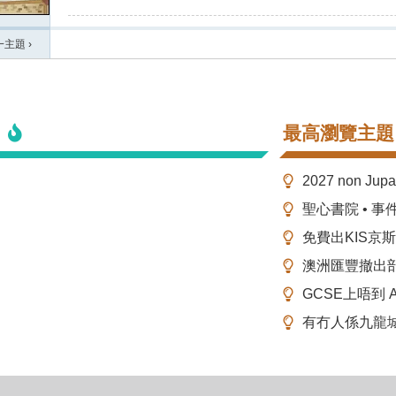
一主題
›
最高瀏覽主題
2027 non Ju
聖心書院 • 事
免費出KIS京
澳洲匯豐撤出
GCSE上唔到 A-
有冇人係九龍