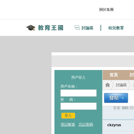
關於集團
討論區
幼兒教育
首頁
討
用戶登入
討論區
用戶名稱：
密 碼：
查看:
680
|
回
教育
›
›
登入
登記帳號
忘記密碼
ckzyrus