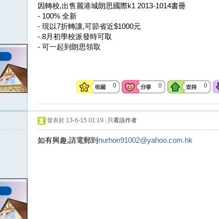
因轉校,出售麗港城朗思國際k1 2013-1014書冊
- 100% 全新
- 現以7折轉讓,可節省近$1000元
- 8月初學校派發時可取
- 可一起到朗思領取
0
0
0
發表於 13-6-15 01:19
|
只看該作者
如有興趣,請電郵到
nurhon91002@yahoo.com.hk