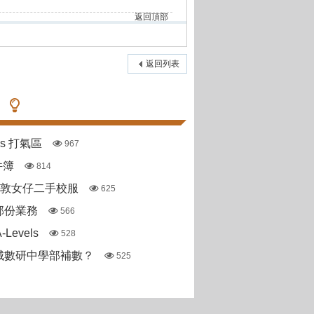
返回頂部
返回列表
pas 打氣區
967
件簿
814
斯敦女仔二手校服
625
部份業務
566
Levels
528
城數研中學部補數？
525