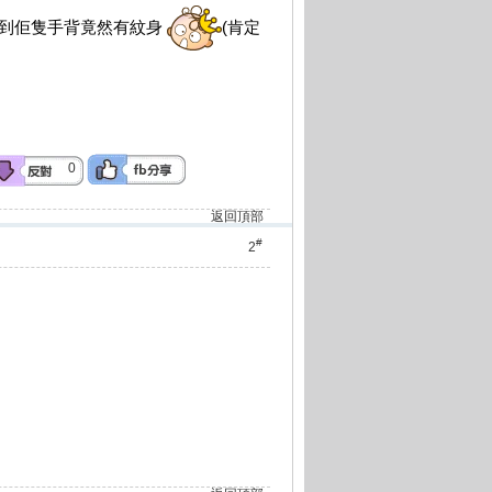
我見到佢隻手背竟然有紋身
(肯定
0
返回頂部
#
2