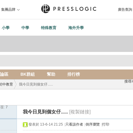
集團品牌
廣告查詢
小學
中學
特殊教育
海外升學
論區
BK群組
幫助
排行榜
搜尋
初中教育
我今日見到個女仔......
覆:
7
›
我今日見到個女仔......
[複製鏈接]
發表於 13-6-14 21:25
|
只看該作者
|
倒序瀏覽
|
打印