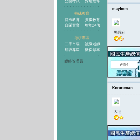
公開考試
深造進修
maylmm
特殊教育
特殊教育
資優教育
自閉寶寶
智能評估
男爵府
徵求專區
二手市場
誠徵老師
組班專區
徵保母車
聯絡管理員
9494
Keroroman
大宅