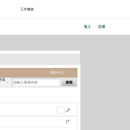
工作機會
登入
註冊
我的中心
本版
搜索
#
1