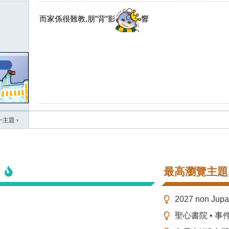
而家係很難教,朋”背”影
響
一主題
›
最高瀏覽主題
2027 non Ju
聖心書院 • 事