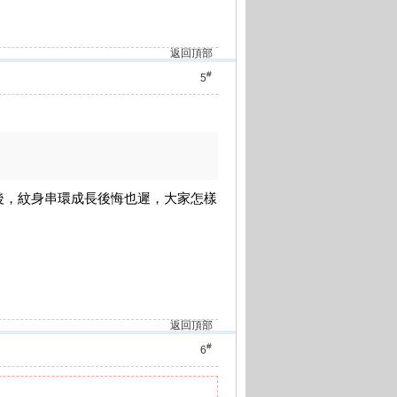
返回頂部
#
5
後，紋身串環成長後悔也遲，大家怎樣
返回頂部
#
6