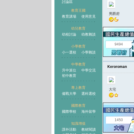
討論區
教育王國
男爵府
教育講場
使用意見
幼兒教育
幼校討論
幼教雜談
王國
9494
小學教育
小一選校
小學雜談
中學教育
Keroroman
升中派位
中學交流
初中教育
專上教育
大宅
備戰大學
選科選校
國際教育
國際學校
海外留學
1450
知識增值
課外活動
教材閱讀