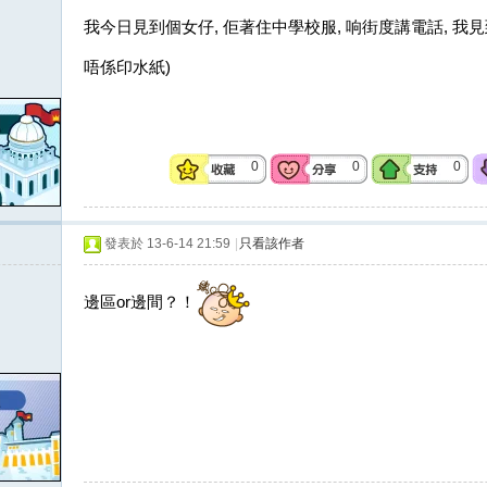
我今日見到個女仔, 佢著住中學校服, 响街度講電話, 
唔係印水紙)
0
0
0
發表於 13-6-14 21:59
|
只看該作者
邊區or邊間？！