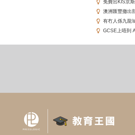
免費出KIS京
澳洲匯豐撤出
有冇人係九龍
GCSE上唔到 A-