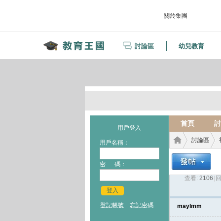
關於集團
討論區
幼兒教育
首頁
討
用戶登入
討論區
用戶名稱：
密 碼：
查看:
2106
|
回
教育
›
›
登入
登記帳號
忘記密碼
maylmm