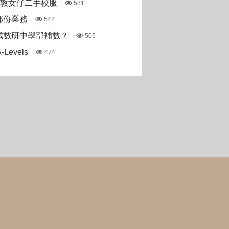
斯敦女仔二手校服
581
部份業務
542
城數研中學部補數？
505
Levels
474