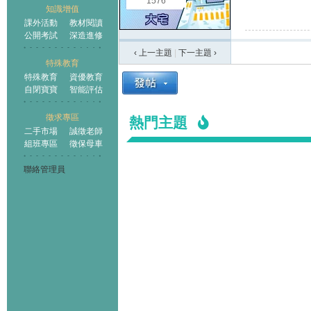
1576
知識增值
課外活動
教材閱讀
公開考試
深造進修
‹ 上一主題
|
下一主題
›
特殊教育
特殊教育
資優教育
自閉寶寶
智能評估
徵求專區
熱門主題
二手市場
誠徵老師
組班專區
徵保母車
聯絡管理員