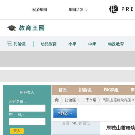
關於集團
集團品牌
討論區
幼兒教育
小學
中學
特殊教育
首頁
討論區
BK群組
幫
用戶登入
討論區
二手市場
馬鞍山靈糧幼稚園 K
用戶名稱：
密 碼：
查看:
740
|
回覆:
1
教育
›
›
›
馬鞍山靈糧幼
登入