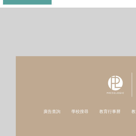
廣告查詢
學校搜尋
教育行事曆
教