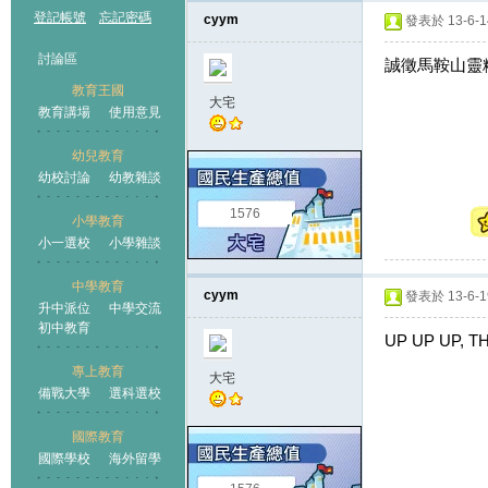
登記帳號
忘記密碼
cyym
發表於 13-6-14
討論區
誠徵馬鞍山靈糧
教育王國
大宅
教育講場
使用意見
幼兒教育
幼校討論
幼教雜談
王國
1576
小學教育
小一選校
小學雜談
中學教育
cyym
發表於 13-6-19
升中派位
中學交流
初中教育
UP UP UP, T
專上教育
大宅
備戰大學
選科選校
國際教育
國際學校
海外留學