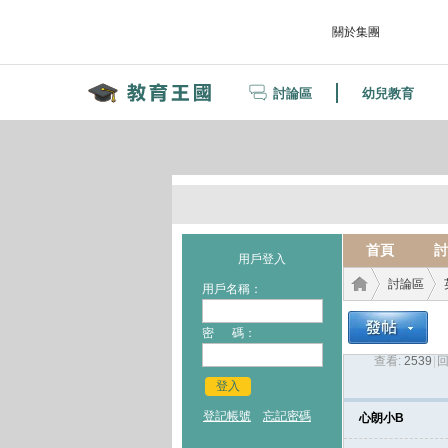
關於集團
討論區
幼兒教育
首頁
討
用戶登入
討論區
用戶名稱：
密 碼：
查看:
2539
|
回
教育
›
›
登入
登記帳號
忘記密碼
心朗小B