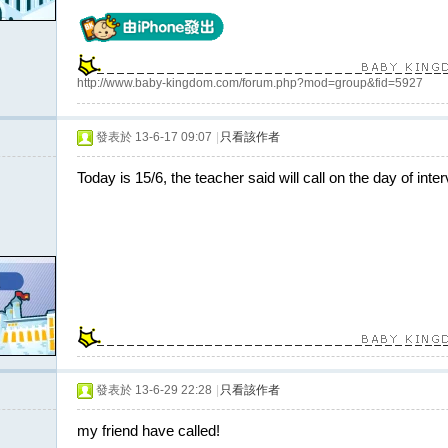
http://www.baby-kingdom.com/forum.php?mod=group&fid=5927
發表於 13-6-17 09:07
|
只看該作者
Today is 15/6, the teacher said will call on the day of interv
發表於 13-6-29 22:28
|
只看該作者
my friend have called!