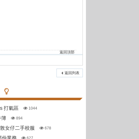
返回頂部
返回列表
pas 打氣區
1044
件簿
894
斯敦女仔二手校服
678
部份業務
627