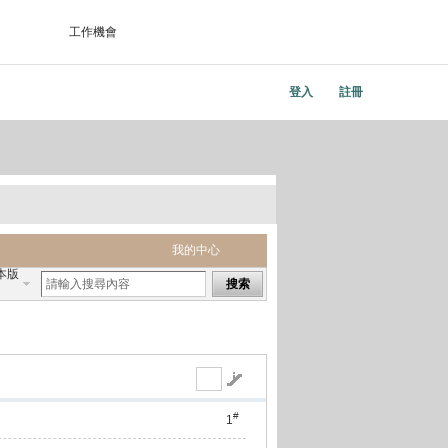
工作機會
登入
註冊
我的中心
本版
搜索
#
1