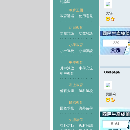
討論區
教育王國
大宅
教育講場
使用意見
幼兒教育
幼校討論
幼教雜談
王國
1229
小學教育
小一選校
小學雜談
中學教育
升中派位
中學交流
Obiepapa
初中教育
專上教育
備戰大學
選科選校
男爵府
國際教育
國際學校
海外留學
知識增值
5164
課外活動
教材閱讀