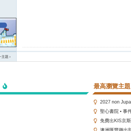
一主題
›
最高瀏覽主題
2027 non Ju
聖心書院 • 事
免費出KIS京
澳洲匯豐撤出