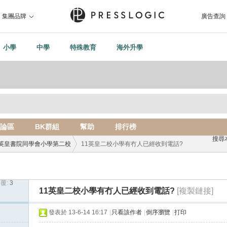
集團品牌
廣告查詢
小學
中學
特殊教育
海外升學
論區
BK群組
幫助
排行榜
搜尋
英皇書院同學會小學第二校
11英皇二校小學有冇人已經收到電話?
覆:
3
›
11英皇二校小學有冇人已經收到電話?
[複製鏈接]
發表於 13-6-14 16:17
|
只看該作者
|
倒序瀏覽
|
打印