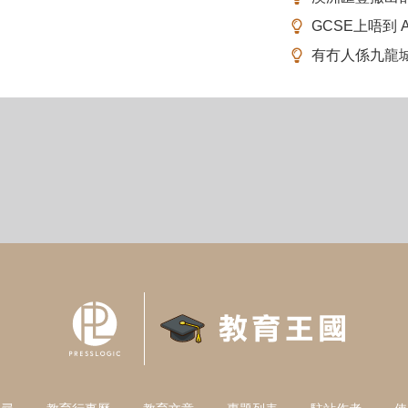
GCSE上唔到 A-
有冇人係九龍