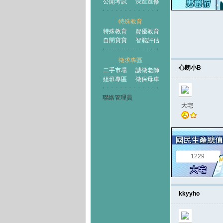
公開考試
深造進修
特殊教育
特殊教育
資優教育
自閉寶寶
智能評估
徵求專區
心朗小B
二手市場
誠徵老師
組班專區
徵保母車
聯絡管理員
大宅
1229
kkyyho