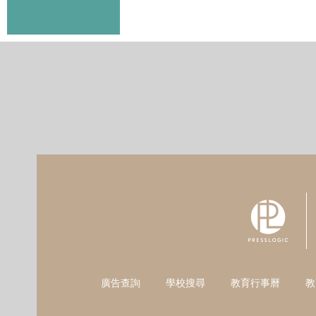
廣告查詢
學校搜尋
教育行事曆
教