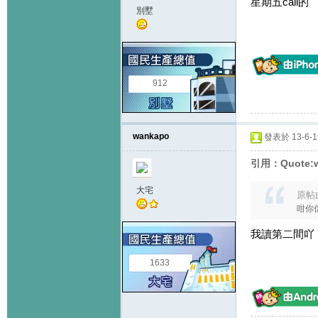
星期五call的
別墅
912
wankapo
發表於 13-6-15
引用：Quote:w
大宅
原帖
咁你係
我讀第二間吖
1633