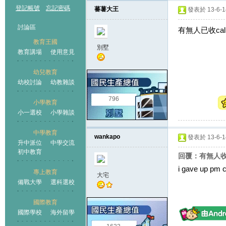
登記帳號
忘記密碼
蕃薯大王
發表於 13-6-14
討論區
有無人已收cal
教育王國
別墅
教育講場
使用意見
幼兒教育
幼校討論
幼教雜談
王國
796
小學教育
小一選校
小學雜談
中學教育
wankapo
發表於 13-6-14
升中派位
中學交流
初中教育
回覆：有無人收
i gave up pm 
專上教育
大宅
備戰大學
選科選校
國際教育
國際學校
海外留學