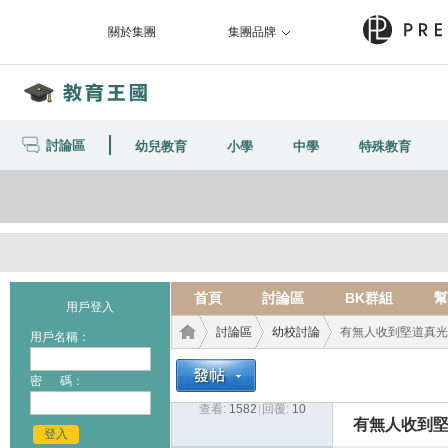
關於集團
集團品牌
討論區
幼兒教育
小學
中學
特殊教育
首頁
討論區
BK群組
幫
用戶登入
討論區
幼校討論
有無人收到堅道真光ca
用戶名稱：
密 碼：
查看:
1582
|
回覆:
10
教育
›
›
›
有無人收到堅道
登入