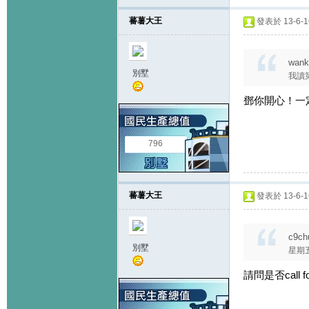
蕃薯大王
發表於 13-6-16
wank
別墅
我讀
鄧你開心！一定是
796
蕃薯大王
發表於 13-6-16
c9ch
別墅
星期五
請問是否call for