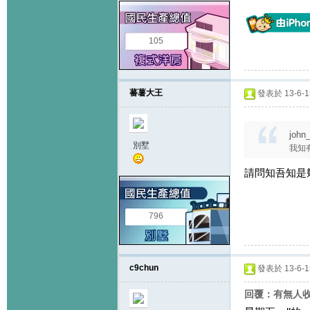
105
蕃薯大王
發表於 13-6-15
john
別墅
我知
請問知吾知是幾時c
796
c9chun
發表於 13-6-15
回覆：有無人收到