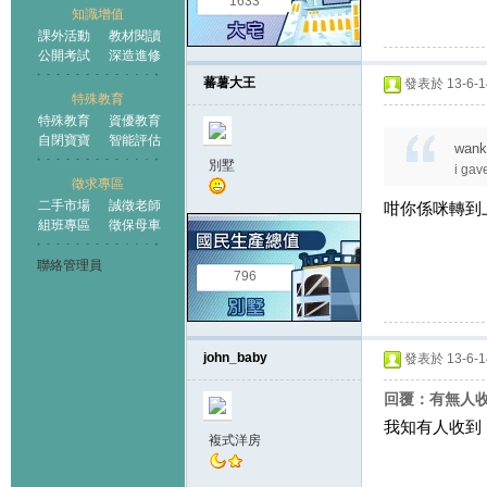
1633
知識增值
課外活動
教材閱讀
公開考試
深造進修
蕃薯大王
發表於 13-6-14
特殊教育
特殊教育
資優教育
自閉寶寶
智能評估
wank
別墅
i gav
徵求專區
二手市場
誠徵老師
咁你係咪轉到上
組班專區
徵保母車
聯絡管理員
796
john_baby
發表於 13-6-14
回覆：有無人收到
我知有人收到
複式洋房