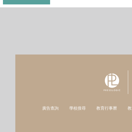
廣告查詢
學校搜尋
教育行事曆
教