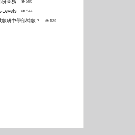
部份業務
580
Levels
544
城數研中學部補數？
539