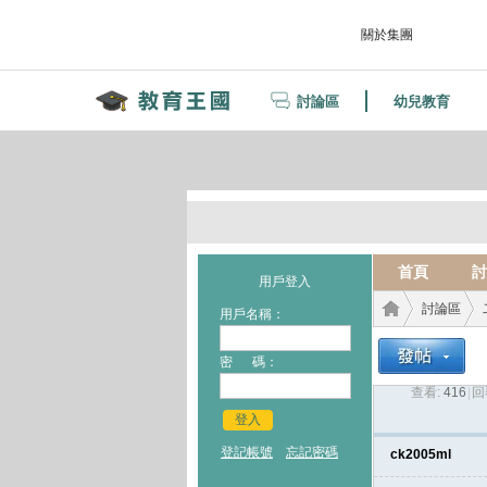
關於集團
討論區
幼兒教育
首頁
討
用戶登入
討論區
用戶名稱：
密 碼：
查看:
416
|
回
教育
›
›
登入
登記帳號
忘記密碼
ck2005ml