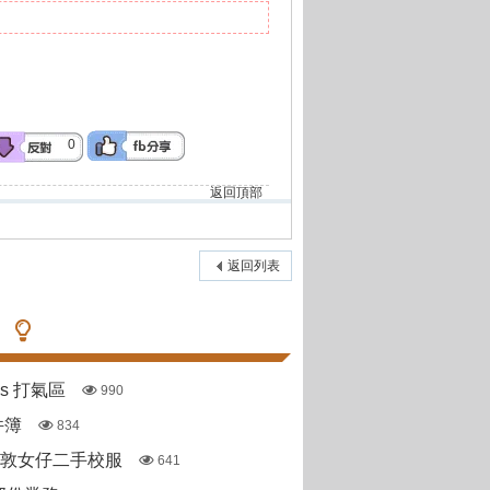
0
返回頂部
返回列表
pas 打氣區
990
件簿
834
斯敦女仔二手校服
641