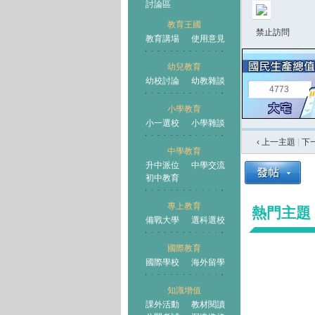
討論區
教育王國
禁止訪問
教育講場
使用意見
幼兒教育
幼校討論
幼教雜談
王國
4773
小學教育
小一選校
小學雜談
‹ 上一主題
|
下
中學教育
升中派位
中學交流
初中教育
專上教育
熱門主題
備戰大學
選科選校
國際教育
國際學校
海外留學
知識增值
課外活動
教材閱讀