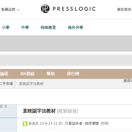
集團品牌
廣告查詢
小學
中學
特殊教育
海外升學
論區
BK群組
幫助
排行榜
搜尋
二手市場
直映認字法教材
覆:
0
›
直映認字法教材
[複製鏈接]
發表於 13-6-14 11:30
|
只看該作者
|
倒序瀏覽
|
打印