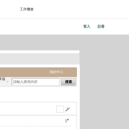
工作機會
登入
註冊
我的中心
本版
搜索
#
1