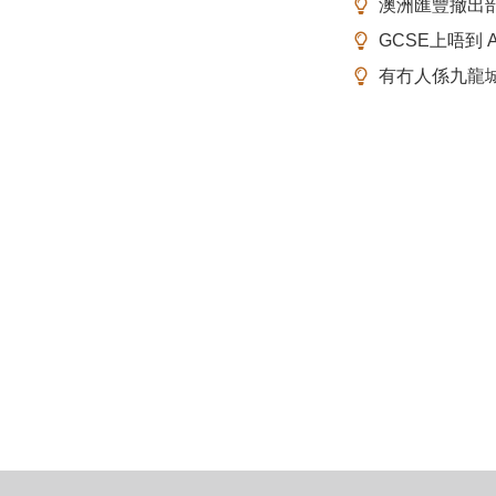
澳洲匯豐撤出
GCSE上唔到 A-
有冇人係九龍