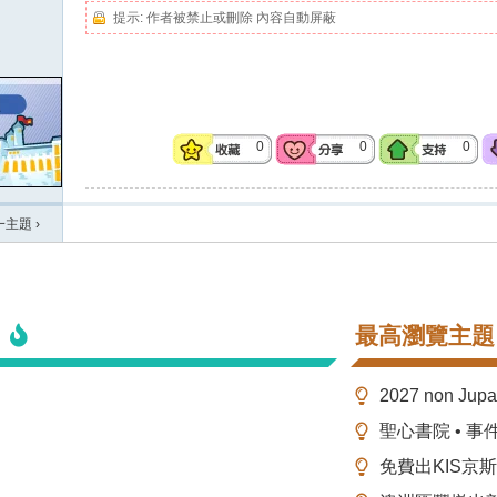
提示:
作者被禁止或刪除 內容自動屏蔽
0
0
0
一主題
›
最高瀏覽主題
2027 non Ju
聖心書院 • 事
免費出KIS京