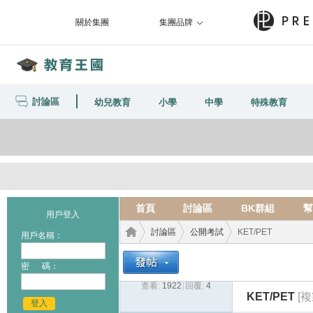
關於集團
集團品牌
討論區
幼兒教育
小學
中學
特殊教育
首頁
討論區
BK群組
幫
用戶登入
討論區
公開考試
KET/PET
用戶名稱：
密 碼：
查看:
1922
|
回覆:
4
教育
›
›
›
KET/PET
[
登入