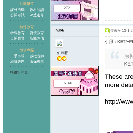
知識增值
272
課外活動
教材閱讀
公開考試
深造進修
特殊教育
huba
發表於 13-1-28
特殊教育
資優教育
自閉寶寶
智能評估
引用：KET/+P
徵求專區
伯爵府
原
二手市場
誠徵老師
組班專區
徵保母車
KE
聯絡管理員
These are
16166
more deta
http://ww