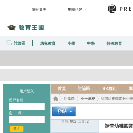
關於集團
集團品牌
討論區
幼兒教育
小學
中學
特殊教育
首頁
討論區
BK群組
幫
用戶登入
討論區
小一選校
請問幼稚園常升小學
用戶名稱：
密 碼：
查看:
902
|
回覆:
2
教育
›
›
›
請問幼稚園
登入