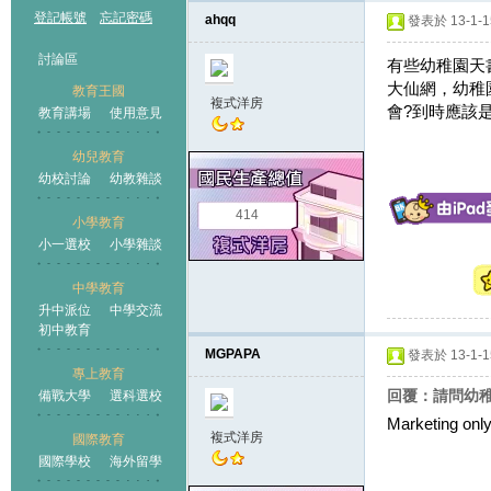
登記帳號
忘記密碼
ahqq
發表於 13-1-15
討論區
有些幼稚園天
大仙網，幼稚
教育王國
複式洋房
會?到時應該
教育講場
使用意見
幼兒教育
幼校討論
幼教雜談
王國
414
小學教育
小一選校
小學雜談
中學教育
升中派位
中學交流
初中教育
MGPAPA
發表於 13-1-15
專上教育
回覆：請問幼
備戰大學
選科選校
Marketing only.
複式洋房
國際教育
國際學校
海外留學