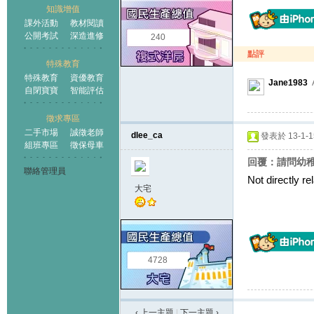
知識增值
課外活動
教材閱讀
公開考試
深造進修
240
點評
特殊教育
特殊教育
資優教育
Jane1983
自閉寶寶
智能評估
徵求專區
二手市場
誠徵老師
dlee_ca
發表於 13-1-15
組班專區
徵保母車
回覆：請問幼
聯絡管理員
Not directly re
大宅
4728
‹ 上一主題
|
下一主題
›