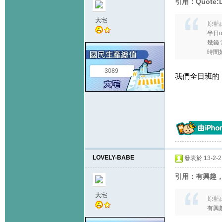
引用：Quote:L
大宅
原帖
半日
幾錢
時間
3089
我們全日班的
LOVELY-BABE
發表於 13-2-21
引用：有興趣，
大宅
原帖
有興