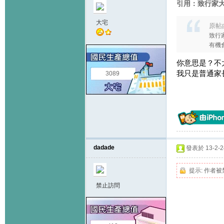
引用：致行家大
大宅
原帖
致行
有機會
你意思是？不
我只是普通家
3089
dadade
發表於 13-2-24
提示:
作者被
禁止訪問