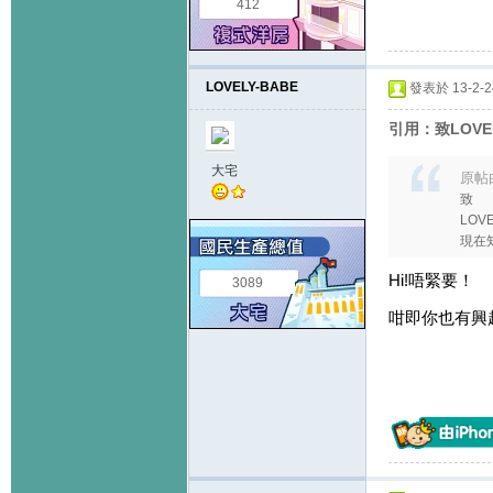
412
LOVELY-BABE
發表於 13-2-24
引用：致LOVE
大宅
原帖
致
LO
現在知道
Hi!唔緊要！
3089
咁即你也有興