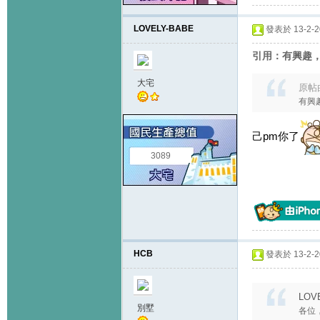
LOVELY-BABE
發表於 13-2-20
引用：有興趣，p
大宅
原帖
有興趣
己pm你了
3089
HCB
發表於 13-2-20
LOVE
別墅
各位