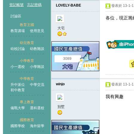
登記帳號
忘記密碼
LOVELY-BABE
發表於 13-1-12
討論區
各位，現正籌
教育王國
大宅
教育講場
使用意見
幼兒教育
幼校討論
幼教雜談
王國
3089
小學教育
小一選校
小學雜談
中學教育
winjo
發表於 13-1-12
升中派位
中學交流
初中教育
我有興趣
專上教育
別墅
備戰大學
選科選校
國際教育
國際學校
海外留學