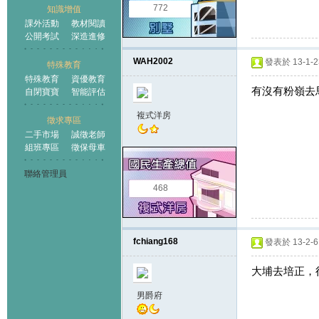
772
知識增值
課外活動
教材閱讀
公開考試
深造進修
WAH2002
發表於 13-1-23
特殊教育
特殊教育
資優教育
有沒有粉嶺去
自閉寶寶
智能評估
複式洋房
徵求專區
二手市場
誠徵老師
組班專區
徵保母車
聯絡管理員
468
fchiang168
發表於 13-2-6 
大埔去培正，
男爵府