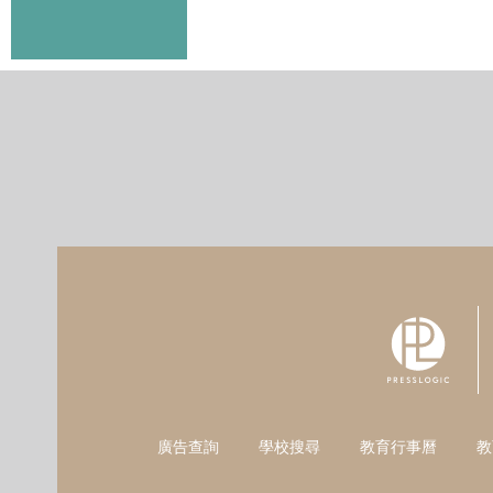
廣告查詢
學校搜尋
教育行事曆
教