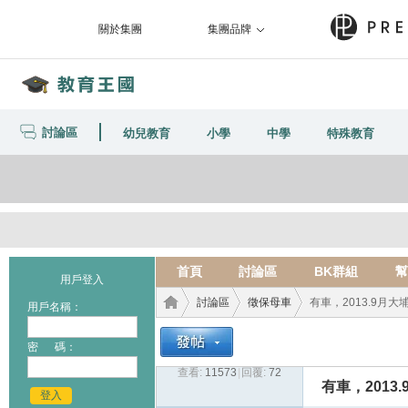
關於集團
集團品牌
討論區
幼兒教育
小學
中學
特殊教育
首頁
討論區
BK群組
幫
用戶登入
討論區
徵保母車
有車，2013.9月
用戶名稱：
密 碼：
查看:
11573
|
回覆:
72
教育
›
›
›
有車，2013
登入