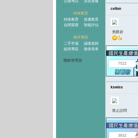
公開考試
深造進修
cellon
特殊教育
特殊教育
資優教育
自閉寶寶
智能評估
男爵府
徵求專區
二手市場
誠徵老師
組班專區
徵保母車
聯絡管理員
7522
kswiss
禁止訪問
3832