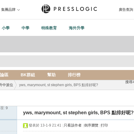
集團品牌
廣告查詢
小學
中學
特殊教育
海外升學
論區
BK群組
幫助
排行榜
搜尋
升中派位
yws, marymount, st stephen girls, BPS 點排好呢?
覆:
9
›
yws, marymount, st stephen girls, BPS 點排好呢?
發表於 13-1-9 21:41
|
只看該作者
|
倒序瀏覽
|
打印