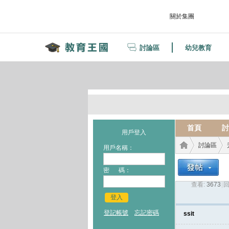
關於集團
討論區
幼兒教育
首頁
討
用戶登入
討論區
用戶名稱：
密 碼：
查看:
3673
|
回
教育
›
›
登入
登記帳號
忘記密碼
ssit