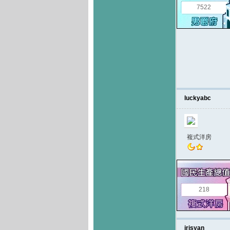
7522
luckyabc
複式洋房
218
irisyan