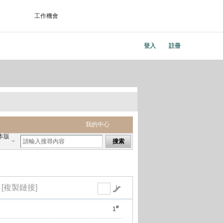
工作機會
登入
註冊
我的中心
本版
搜索
[複製鏈接]
#
1