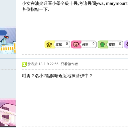
小女在油尖旺區小學全級十幾,考這幾間yws, marymount, st s
各位指點一下.
0
0
0
發表於 13-1-9 22:56
|
只看該作者
咁勇？名小?點解唔近近地揀番伊中？