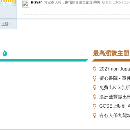
irisyan
肯定多人報，兩場簡介會全部爆滿啊
發表於 13-2-1 21:
一主題
›
最高瀏覽主題
2027 non Ju
聖心書院 • 事
免費出KIS京
澳洲匯豐撤出
GCSE上唔到 A-
有冇人係九龍