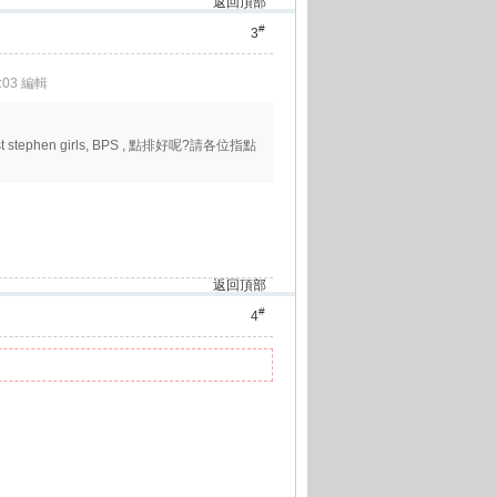
返回頂部
#
3
3:03 編輯
tephen girls, BPS , 點排好呢?請各位指點
返回頂部
#
4