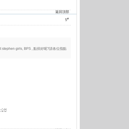
返回頂部
#
5
tephen girls, BPS , 點排好呢?請各位指點