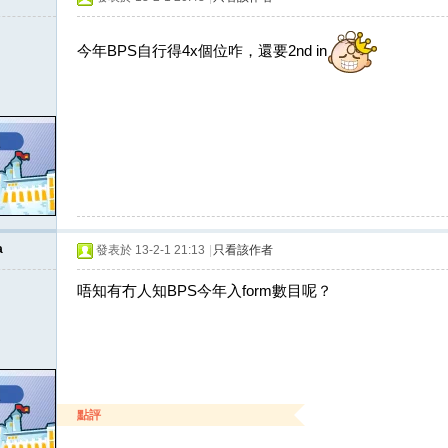
今年BPS自行得4x個位咋，還要2nd in
a
發表於 13-2-1 21:13
|
只看該作者
唔知有冇人知BPS今年入form數目呢？
點評