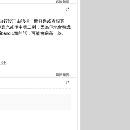
返回頂部
#
6
自行沒理由唔揀一間好過或者跟真
番真光或伊中第二喇，因為佢地會熟識
and 1頭的話，可能會睇高一線。
返回頂部
#
7