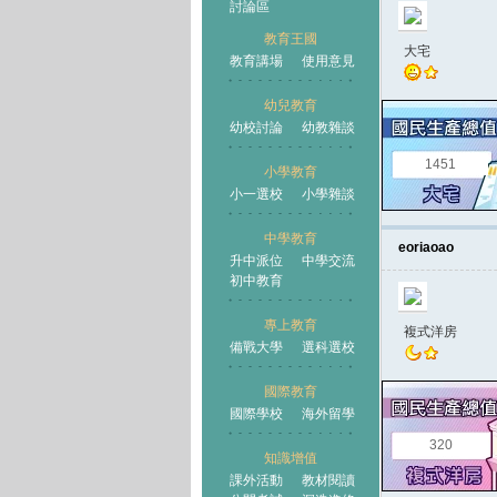
討論區
教育王國
大宅
教育講場
使用意見
幼兒教育
幼校討論
幼教雜談
王國
1451
小學教育
小一選校
小學雜談
中學教育
eoriaoao
升中派位
中學交流
初中教育
專上教育
複式洋房
備戰大學
選科選校
國際教育
國際學校
海外留學
320
知識增值
課外活動
教材閱讀