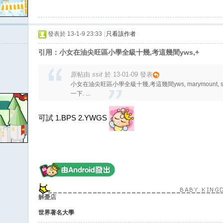
發表於 13-1-9 23:33
|
只看該作者
引用：小女在油尖旺區小學全級十幾,考這幾間yws,+
原帖由
ssit
於 13-01-09 發表
小女在油尖旺區小學全級十幾,考這幾間yws, marymount, st s
一下. ...
可試 1.BPS 2.YWGS
解憂店
世界著名大學