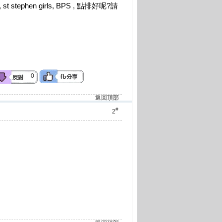
tephen girls, BPS , 點排好呢?請
0
返回頂部
#
2