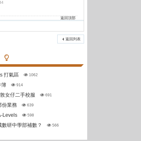
44
返回頂部
返回列表
pas 打氣區
1062
件簿
914
斯敦女仔二手校服
691
部份業務
639
Levels
598
城數研中學部補數？
566