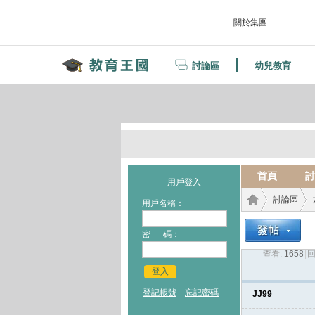
關於集團
討論區
幼兒教育
首頁
討
用戶登入
討論區
用戶名稱：
密 碼：
查看:
1658
|
回
教育
›
›
登入
登記帳號
忘記密碼
JJ99