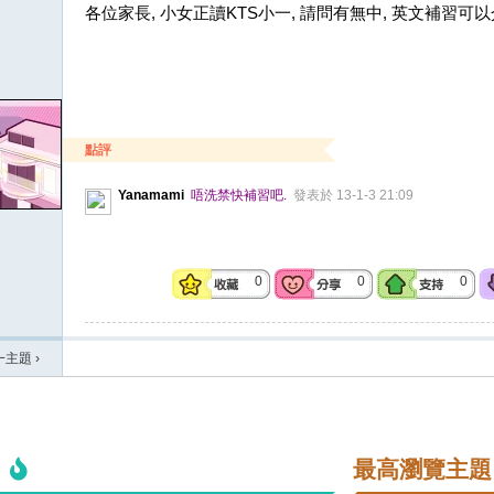
各位家長, 小女正讀KTS小一, 請問有無中, 英文補習可以
點評
Yanamami
唔洗禁快補習吧.
發表於 13-1-3 21:09
0
0
0
一主題
›
最高瀏覽主題