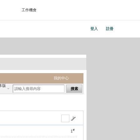
工作機會
登入
註冊
我的中心
本版
搜索
#
1