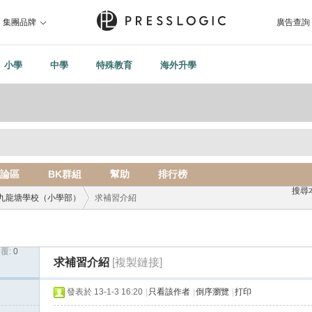
集團品牌
廣告查詢
小學
中學
特殊教育
海外升學
論區
BK群組
幫助
排行榜
搜尋
九龍塘學校（小學部）
求補習介紹
覆:
0
›
求補習介紹
[複製鏈接]
發表於 13-1-3 16:20
|
只看該作者
|
倒序瀏覽
|
打印