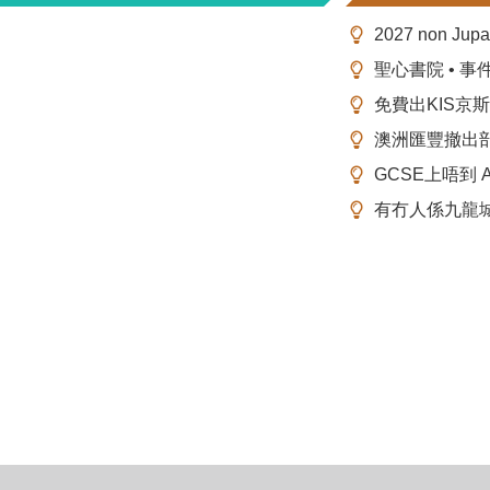
2027 non Ju
聖心書院 • 事
免費出KIS京
澳洲匯豐撤出
GCSE上唔到 A-
有冇人係九龍