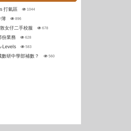
pas 打氣區
1044
件簿
896
斯敦女仔二手校服
678
部份業務
628
Levels
583
城數研中學部補數？
560