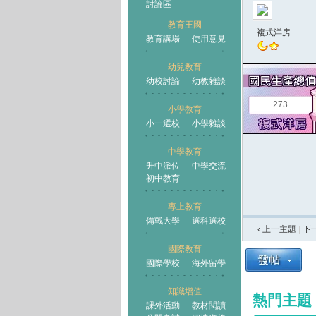
討論區
教育王國
複式洋房
教育講場
使用意見
幼兒教育
幼校討論
幼教雜談
王國
273
小學教育
小一選校
小學雜談
中學教育
升中派位
中學交流
初中教育
專上教育
備戰大學
選科選校
‹ 上一主題
|
下
國際教育
國際學校
海外留學
知識增值
熱門主題
課外活動
教材閱讀