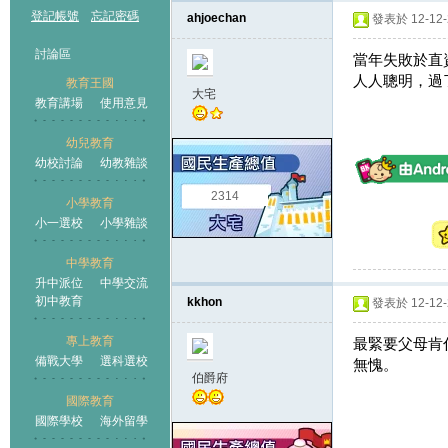
登記帳號
忘記密碼
ahjoechan
發表於 12-12-2
討論區
當年失敗於直
人人聰明，過
教育王國
大宅
教育講場
使用意見
幼兒教育
幼校討論
幼教雜談
王國
2314
小學教育
小一選校
小學雜談
中學教育
升中派位
中學交流
初中教育
kkhon
發表於 12-12-2
專上教育
最緊要父母肯
備戰大學
選科選校
無愧。
伯爵府
國際教育
國際學校
海外留學