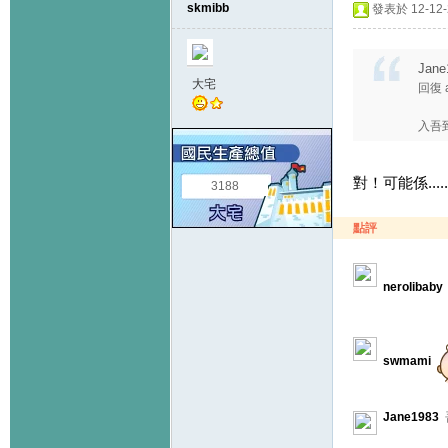
skmibb
發表於 12-12-2
Jane
大宅
回復 
入吾
對！可能係.....
3188
點評
nerolibaby
swmami
Jane1983