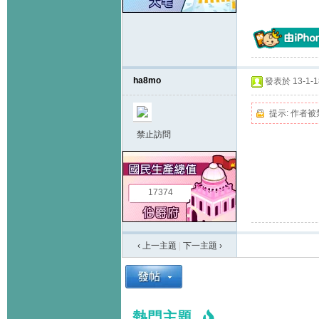
ha8mo
發表於 13-1-18
提示:
作者被
禁止訪問
17374
‹ 上一主題
|
下一主題
›
熱門主題