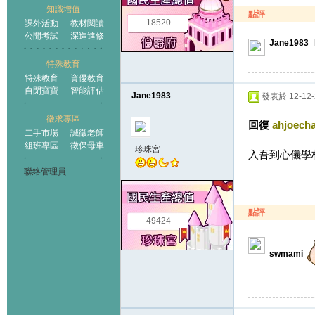
知識增值
點評
18520
課外活動
教材閱讀
公開考試
深造進修
Jane1983
I
特殊教育
特殊教育
資優教育
自閉寶寶
智能評估
Jane1983
發表於 12-12-2
徵求專區
回復
ahjoech
二手市場
誠徵老師
組班專區
徵保母車
珍珠宮
入吾到心儀學
聯絡管理員
點評
49424
swmami