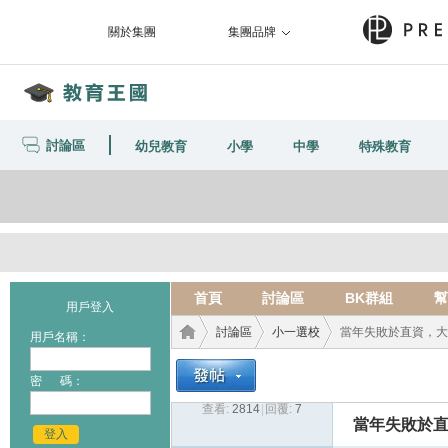
關於集團
集團品牌
討論區
幼兒教育
小學
中學
特殊教育
首頁
討論區
BK群組
幫
用戶登入
討論區
小一選校
當年失敗於直資，大抽
用戶名稱：
密 碼：
查看:
2814
|
回覆:
7
教育
›
›
›
當年失敗於直
登入