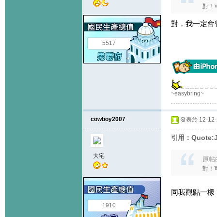
對！可能
對，我一定會
5517
~easybring~
cowboy2007
發表於 12-12-2
引用：Quote:J
大宅
原帖
對！可能
同我觀點一樣
1910