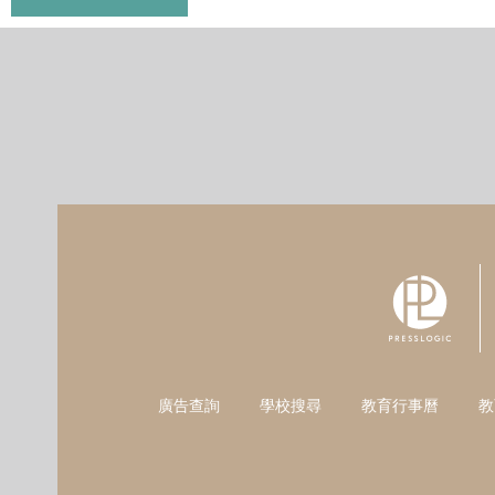
廣告查詢
學校搜尋
教育行事曆
教