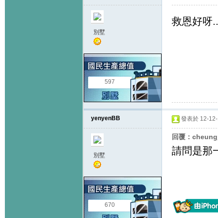
救恩好呀.....
別墅
597
yenyenBB
發表於 12-12-1
回覆：cheung
請問是那
別墅
670