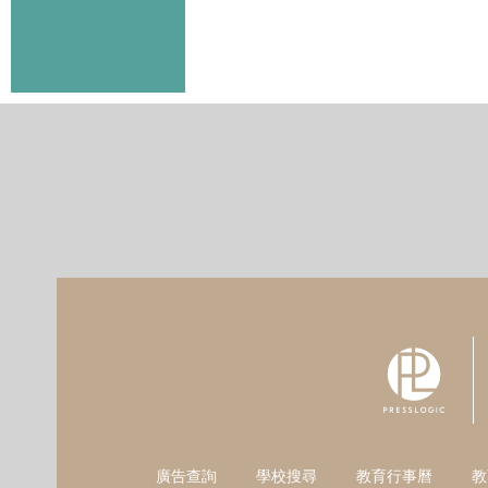
廣告查詢
學校搜尋
教育行事曆
教