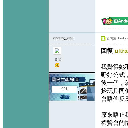
cheung_chit
發表於 12-12-1
回復
ultr
別墅
我覺得她
野好公式
後一個，
921
拎玩具同
會唔俾反
原來唔止
禮賢會的