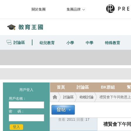
關於集團
集團品牌
討論區
幼兒教育
小學
中學
特殊教育
首頁
討論區
BK群組
幫
用戶登入
討論區
幼校討論
禮賢會下午同救恩上
用戶名稱：
密 碼：
查看:
2011
|
回覆:
17
教育
›
›
›
禮賢會下午
登入