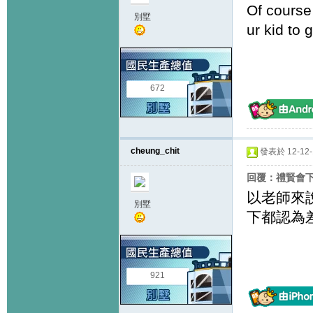
Of course 
別墅
ur kid to 
672
cheung_chit
發表於 12-12-1
回覆：禮賢會
以老師來
別墅
下都認為
921