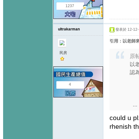
1237
ultrakarman
發表於 12-12-1
引用：以老師
民房
原
以
認
4
...
could u pl
rhenish t