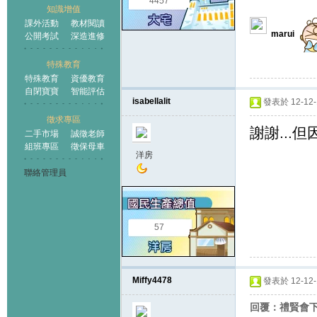
4457
知識增值
課外活動
教材閱讀
marui
公開考試
深造進修
特殊教育
特殊教育
資優教育
自閉寶寶
智能評估
isabellalit
發表於 12-12-1
徵求專區
謝謝...
二手市場
誠徵老師
組班專區
徵保母車
洋房
聯絡管理員
57
Miffy4478
發表於 12-12-1
回覆：禮賢會