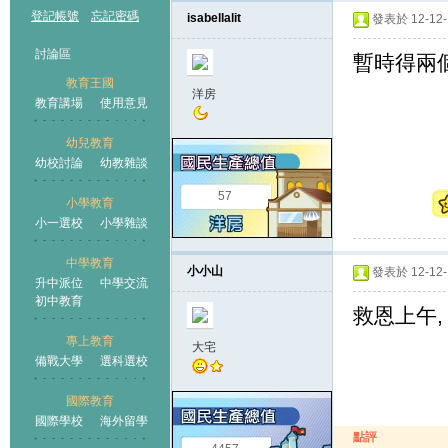
登記帳號
忘記密碼
isabellalit
發表於 12-12-1
討論區
暫時得兩個
教育王國
洋房
教育講場
使用意見
幼兒教育
幼校討論
幼教雜談
王國
57
小學教育
小一選校
小學雜談
中學教育
小小山
發表於 12-12-1
升中派位
中學交流
初中教育
救恩上午,
專上教育
大宅
備戰大學
選科選校
國際教育
國際學校
海外留學
點評