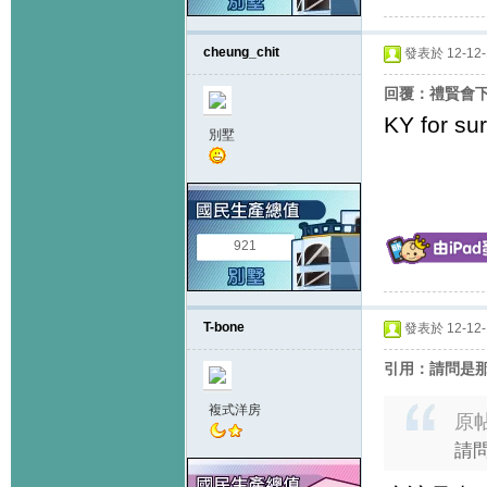
cheung_chit
發表於 12-12-1
回覆：禮賢會
KY for sur
別墅
921
T-bone
發表於 12-12-1
引用：請問是那
複式洋房
原
請