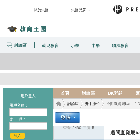
關於集團
集團品牌
討論區
幼兒教育
小學
中學
特殊教育
首頁
討論區
BK群組
幫
用戶登入
討論區
升中派位
邊間直資屬band 1 
用戶名稱：
密 碼：
查看:
2480
|
回覆:
5
教育
›
›
›
邊間直資屬ba
登入