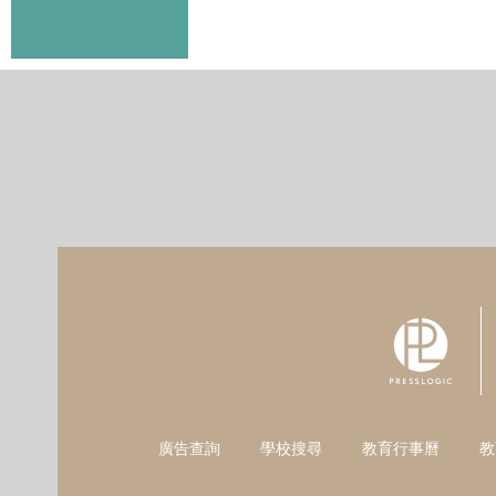
廣告查詢
學校搜尋
教育行事曆
教