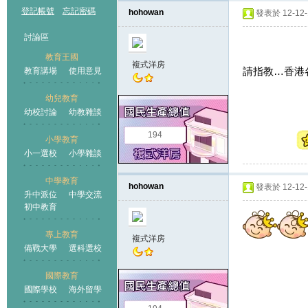
登記帳號
忘記密碼
hohowan
發表於 12-12-1
討論區
教育王國
複式洋房
請指教…香港各區
教育講場
使用意見
幼兒教育
幼校討論
幼教雜談
王國
194
小學教育
小一選校
小學雜談
中學教育
hohowan
發表於 12-12-1
升中派位
中學交流
初中教育
專上教育
複式洋房
備戰大學
選科選校
國際教育
國際學校
海外留學