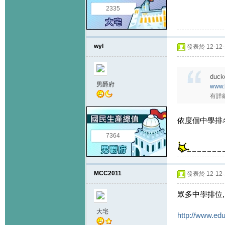
2335
wyl
發表於 12-12-1
duck
男爵府
www.
有詳
依度個中學排名好
7364
MCC2011
發表於 12-12-1
眾多中學排位, 
大宅
http://www.ed