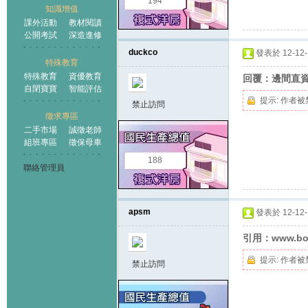
194
知識增值
課外活動
教材閱讀
公開考試
深造進修
duckco
發表於 12-12-1
特殊教育
特殊教育
資優教育
回覆：邊間直資屬
自閉寶寶
智能評估
提示:
作者被
禁止訪問
徵求專區
二手市場
誠徵老師
組班專區
徵保母車
188
聯絡管理員
apsm
發表於 12-12-1
引用：www.bo
提示:
作者被
禁止訪問