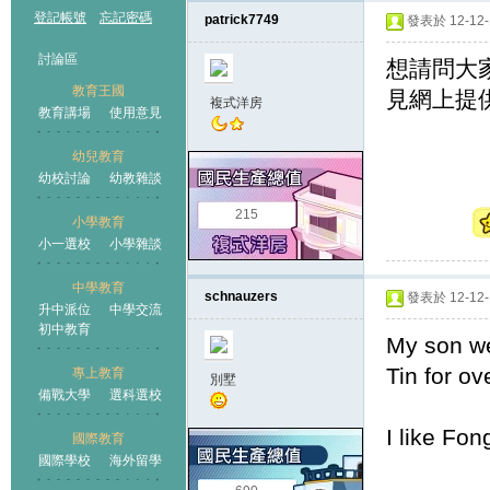
登記帳號
忘記密碼
patrick7749
發表於 12-12-1
討論區
想請問大家有
教育王國
見網上提供既
複式洋房
教育講場
使用意見
幼兒教育
幼校討論
幼教雜談
王國
215
小學教育
小一選校
小學雜談
中學教育
schnauzers
發表於 12-12-1
升中派位
中學交流
初中教育
My son we
Tin for ov
專上教育
別墅
備戰大學
選科選校
I like Fon
國際教育
國際學校
海外留學