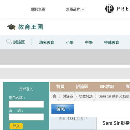
關於集團
集團品牌
討論區
幼兒教育
小學
中學
特殊教育
首頁
討論區
BK群組
幫
用戶登入
討論區
幼教雜談
Sam Sir 動身又動腦
用戶名稱：
密 碼：
查看:
4331
|
回覆:
4
教育
›
›
›
Sam Sir 
登入