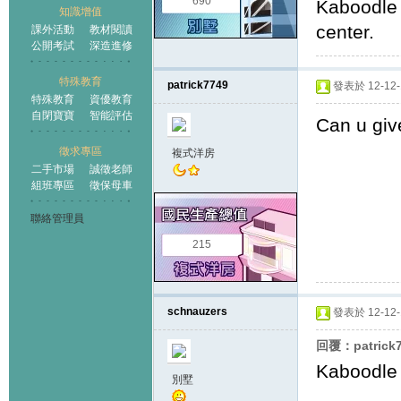
690
Kaboodle 
知識增值
center.
課外活動
教材閱讀
公開考試
深造進修
特殊教育
patrick7749
發表於 12-12-1
特殊教育
資優教育
自閉寶寶
智能評估
Can u giv
徵求專區
複式洋房
二手市場
誠徵老師
組班專區
徵保母車
聯絡管理員
215
schnauzers
發表於 12-12-1
回覆：patrick
Kaboodle
別墅