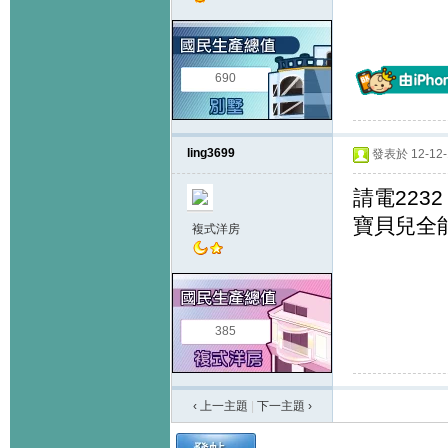
690
ling3699
發表於 12-12-1
請電2232 
寶貝兒全
複式洋房
385
‹ 上一主題
|
下一主題
›