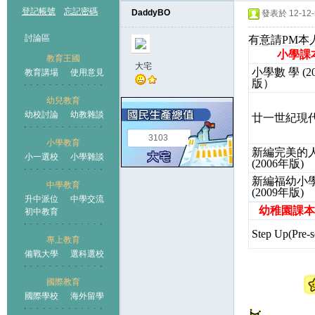
登記帳號
忘記密碼
DaddyBO
發表於 12-12-5
討論區
有意請PM本
小學課
教育王國
大宅
小學數 學 (2
教育講場
使用意見
版）
幼兒教育
幼校討論
幼教雜談
廿一世紀現
王國
3103
小學教育
新編完美的
小一選校
小學雜談
(2006年版)
新編福幼小
中學教育
(2009年版)
升中派位
中學交流
幼稚園課本
初中教育
Step Up(Pre-s
專上教育
備戰大學
選科選校
國際教育
國際學校
海外留學