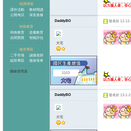
知識增值
以力服人者，非
課外活動
教材閱讀
公開考試
深造進修
DaddyBO
發表於 12-12-2
特殊教育
特殊教育
資優教育
自閉寶寶
智能評估
大宅
徵求專區
二手市場
誠徵老師
組班專區
徵保母車
聯絡管理員
3103
以力服人者，非
DaddyBO
發表於 13-1-2 
大宅