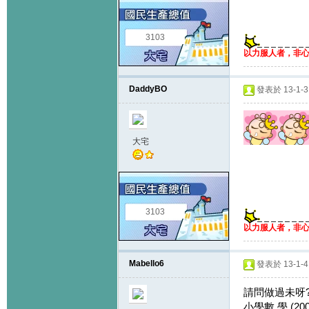
3103
以力服人者，非
DaddyBO
發表於 13-1-3 
大宅
3103
以力服人者，非
Mabello6
發表於 13-1-4 
請問做過未呀
小學數 學 (2