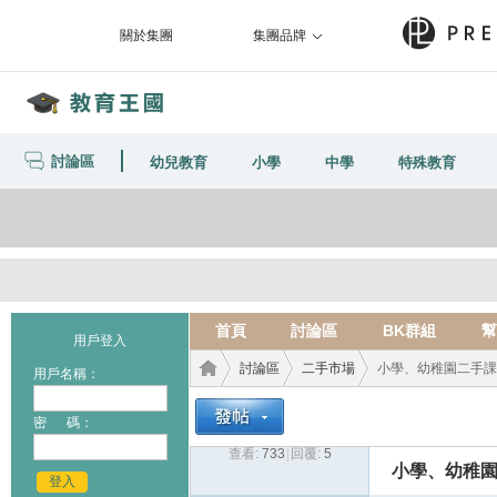
關於集團
集團品牌
討論區
幼兒教育
小學
中學
特殊教育
首頁
討論區
BK群組
幫
用戶登入
討論區
二手市場
小學、幼稚園二手課
用戶名稱：
密 碼：
查看:
733
|
回覆:
5
教育
›
›
›
小學、幼稚園
登入