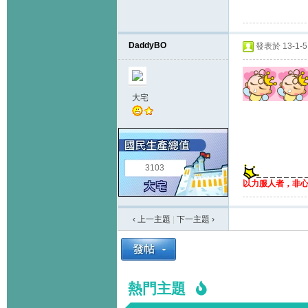
DaddyBO
發表於 13-1-5 
大宅
3103
以力服人者，非
‹ 上一主題
|
下一主題
›
熱門主題