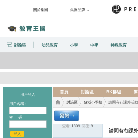
關於集團
集團品牌
討論區
幼兒教育
小學
中學
特殊教育
首頁
討論區
BK群組
幫
用戶登入
討論區
蘇浙小學校
請問有冇課外活動
用戶名稱：
密 碼：
查看:
1809
|
回覆:
9
教育
›
›
›
請問有冇課外
登入