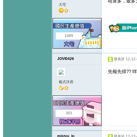
唔算多，最多
大宅
1089
JOVI0426
發表於 12-12-6
先報先得?? 
複式洋房
303
mistyu_lo
發表於 12-12-6