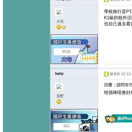
學校旅行是PT
K1級的校外
大宅
也自己過去看
4616
hatty
發表於 12-12-6
回覆：請問有冇
咁係咪唔會好
別墅
501