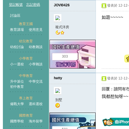
登記帳號
忘記密碼
JOVI0426
發表於 12-12-5
討論區
如題~~~~~
教育王國
複式洋房
教育講場
使用意見
幼兒教育
幼校討論
幼教雜談
王國
303
小學教育
小一選校
小學雜談
中學教育
hatty
發表於 12-12-5
升中派位
中學交流
初中教育
回覆：請問有冇
我都想知呀~~
專上教育
別墅
備戰大學
選科選校
國際教育
國際學校
海外留學