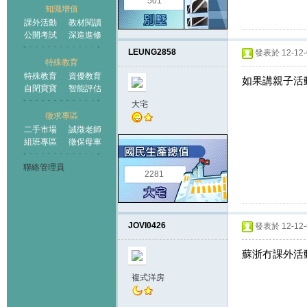
501
知識增值
課外活動
教材閱讀
公開考試
深造進修
LEUNG2858
發表於 12-12-6
特殊教育
特殊教育
資優教育
如果講親子活
自閉寶寶
智能評估
大宅
徵求專區
二手市場
誠徵老師
組班專區
徵保母車
聯絡管理員
2281
JOVI0426
發表於 12-12-6
蘇浙冇課外活
複式洋房