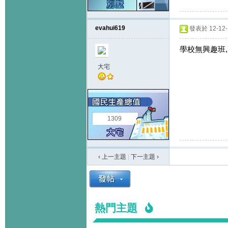
evahui619
發表於 12-12-1
學校無興趣班,
大宅
1309
‹ 上一主題
|
下一主題
›
熱門主題