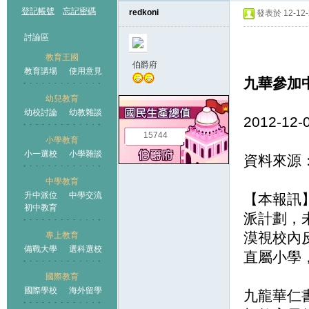
登記帳號
忘記密碼
redkoni
發表於 12-12-2
討論區
教育王國
伯爵府
教育講場
使用意見
九華參加
幼兒教育
幼校討論
幼教雜談
王國
2012-12-
15744
小學教育
小一選校
小學雜談
資料來源
中學教育
升中派位
中學交流
【本報訊
初中教育
派計劃，
漠視校內
專上教育
備戰大學
選科選校
直屬小學
國際教育
國際學校
海外留學
九龍華仁