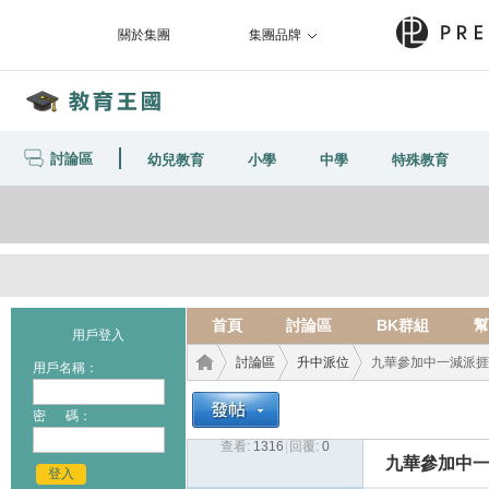
關於集團
集團品牌
討論區
幼兒教育
小學
中學
特殊教育
首頁
討論區
BK群組
幫
用戶登入
討論區
升中派位
九華參加中一減派捱轟
用戶名稱：
密 碼：
查看:
1316
|
回覆:
0
教育
›
›
›
九華參加中一
登入