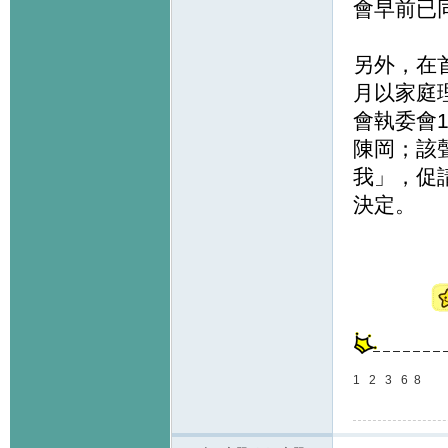
會早前已
另外，在
月以家庭
會執委會
陳岡；該聲
我」，促
決定。
1
2
3
6
8