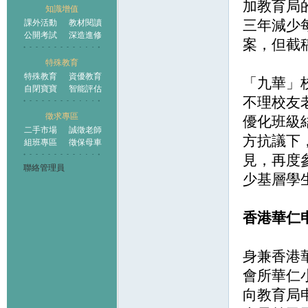
加教育局
知識增值
三年減少
課外活動
教材閱讀
公開考試
深造進修
案，但截
特殊教育
特殊教育
資優教育
「九華」
自閉寶寶
智能評估
不理校友
徵求專區
優化班級
二手市場
誠徵老師
方抗議下
組班專區
徵保母車
見，再度
聯絡管理員
少基層學
香港華仁
身兼香港
會所華仁
向教育局