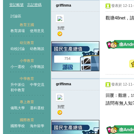
登記帳號
忘記密碼
griffinma
發表於 12-11-2
討論區
觀塘48net
教育王國
別墅
教育講場
使用意見
幼兒教育
幼校討論
幼教雜談
王國
754
小學教育
小一選校
小學雜談
中學教育
griffinma
發表於 12-11-3
升中派位
中學交流
初中教育
回覆：觀塘，1
專上教育
請問有無人知
別墅
備戰大學
選科選校
國際教育
國際學校
海外留學