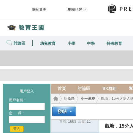
關於集團
集團品牌
討論區
幼兒教育
小學
中學
特殊教育
首頁
討論區
BK群組
幫
用戶登入
討論區
小一選校
觀塘，15分入唔入到
用戶名稱：
密 碼：
查看:
1663
|
回覆:
11
教育
›
›
›
觀塘，15分
登入