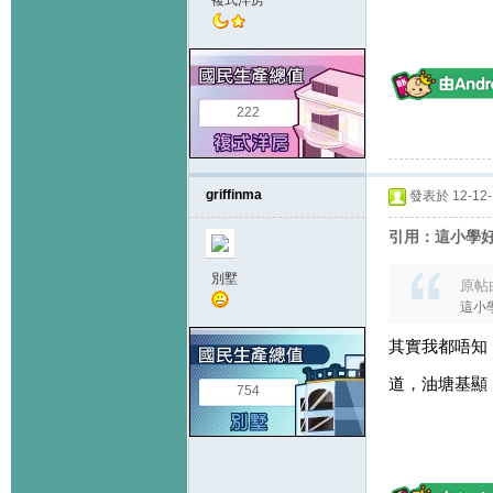
複式洋房
222
griffinma
發表於 12-12-1
引用：這小學好
別墅
原帖
這小
其實我都唔知
道，油塘基顯
754