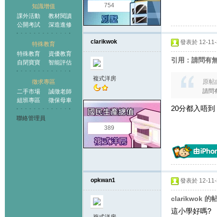
754
知識增值
課外活動
教材閱讀
公開考試
深造進修
clarikwok
發表於 12-11-3
特殊教育
特殊教育
資優教育
引用：請問有無
自閉寶寶
智能評估
複式洋房
原帖
徵求專區
請問
二手市場
誠徵老師
組班專區
徵保母車
20分都入唔到
聯絡管理員
389
opkwan1
發表於 12-11-3
clarikwok 的
這小學好嗎?