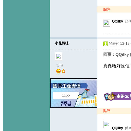
點評
QQilky
已
小花媽咪
發表於 12-12-1
回覆：QQilky
真係唔好諗佢
大宅
1155
點評
QQilky
係.m