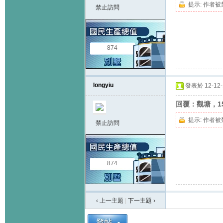
提示:
作者被
禁止訪問
874
longyiu
發表於 12-12-1
回覆：觀塘，1
提示:
作者被
禁止訪問
874
‹ 上一主題
|
下一主題
›