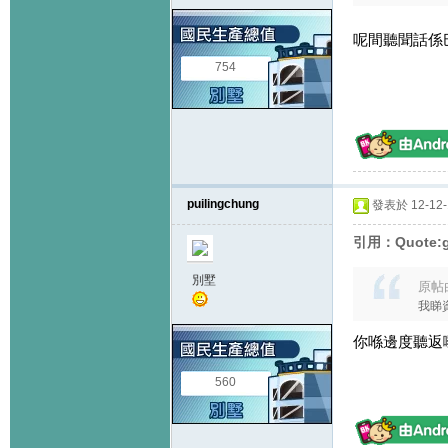
呢間聽聞話係
754
puilingchung
發表於 12-12-1
引用：Quote:gr
別墅
原帖
我睇
你喺邊度聽返
560