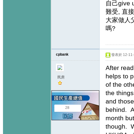
自己give 
難受, 直
大家做人父
嗎?
cpbank
發表於 12-11-2
After rea
helps to 
民房
of the ot
the things
and those
28
behind. A
month b
though. W