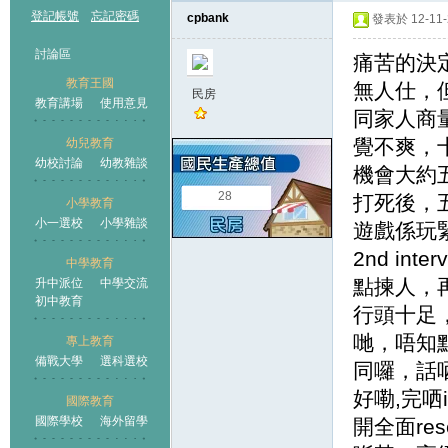
登記帳號
忘記密碼
cpbank
發表於 12-11-2
討論區
痛苦的決定
教育王國
無人仕，
民房
教育講場
使用意見
同家人商
覺不爽，十分
幼兒教育
幼校討論
幼教雜談
王國
機會大約五
28
打死後，
小學教育
小一選校
小學雜談
遊戲係玩緊
2nd i
中學教育
點揀人，
升中派位
中學交流
初中教育
行頭十足
哋，唔知
專上教育
備戰大學
選科選校
同囉，話
好嘞,完哂
國際教育
國際學校
海外留學
開全面re