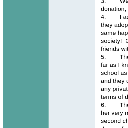
3. We did
donation; 
4. I admi
they adopt
same happ
society! 
friends wi
5. The t
far as I k
school as 
and they d
any priva
terms of di
6. The he
her very m
second ch