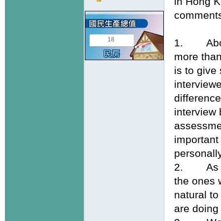
in Hong K
comment
18
1. About 
more than
is to give
interviewe
difference
interview
assessmen
important
personally
2. As far
the ones w
natural t
are doing