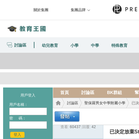
關於集團
集團品牌
討論區
幼兒教育
小學
中學
特殊教育
首頁
討論區
BK群組
幫
用戶登入
討論區
聖保羅男女中學附屬小學
已決
用戶名稱：
密 碼：
查看:
60437
|
回覆:
42
教育
›
›
›
已決定放棄St.
登入