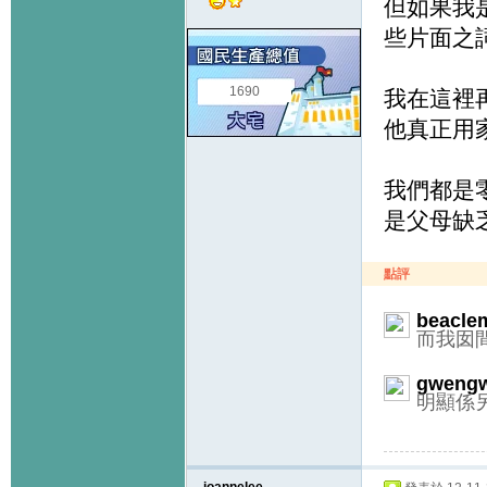
但如果我
些片面之
1690
我在這裡再
他真正用家
我們都是
是父母缺
點評
beacle
而我囡間
gweng
明顯係另