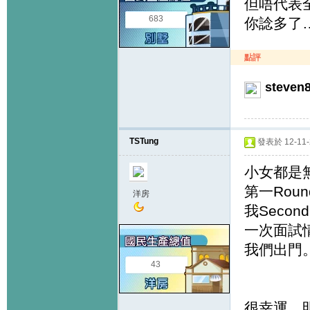
但唔代表全
683
你諗多了
點評
steven
TSTung
發表於 12-11-2
小女都是無關
第一Rou
洋房
我Seco
一次面試
我們出門
43
很幸運，