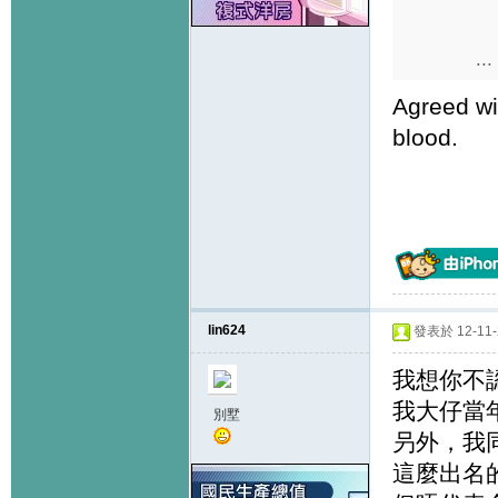
...
Agreed wi
blood.
lin624
發表於 12-11-2
我想你不
我大仔當
別墅
叧外，我同老
這麼出名