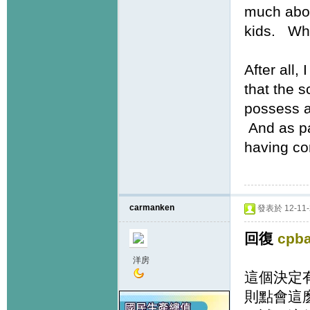
much abou
kids. Wh
After all,
that the 
possess a
And as pa
having co
carmanken
發表於 12-11-2
回復
cpb
洋房
這個決定
則點會這