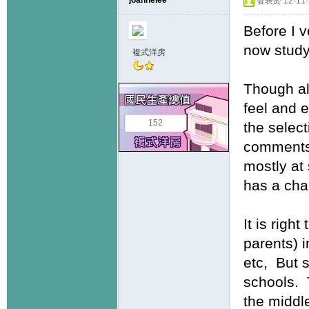
joannelee
發表於 12-11-2
Before I v
now study
複式洋房
Though al
feel and e
152
the selec
comments 
mostly at 
has a cha
It is righ
parents) 
etc, But s
schools. 
the middl