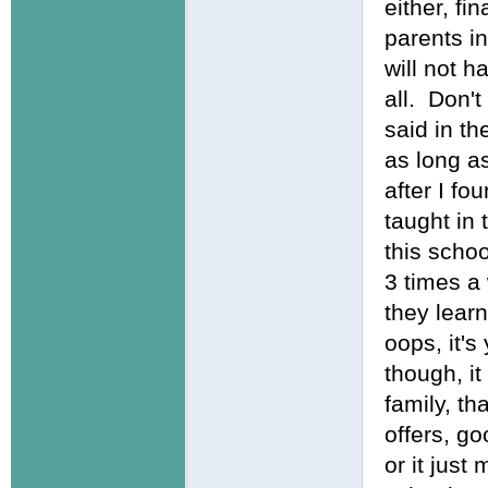
either, fin
parents in
will not h
all. Don't
said in th
as long as
after I fo
taught in 
this schoo
3 times a
they learn
oops, it's
though, it
family, th
offers, go
or it just