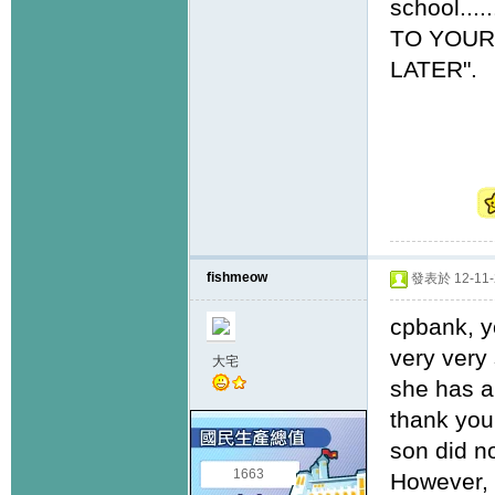
school...
TO YOUR
LATER".
fishmeow
發表於 12-11-2
cpbank, y
very very
大宅
she has al
thank you 
son did n
1663
However, 