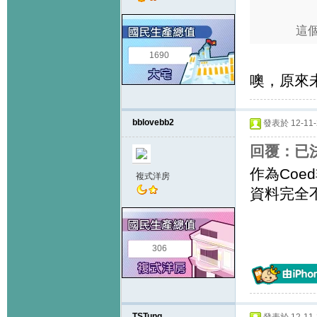
這個
1690
噢，原來
bblovebb2
發表於 12-11-2
回覆：已決定
作為Coe
複式洋房
資料完全
306
TSTung