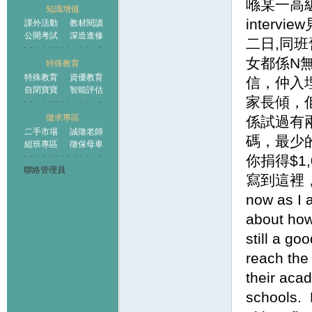
喺某一高級
知識增值
interv
課外活動
教材閱讀
公開考試
深造進修
二日,同班
女都係N
特殊教育
特殊教育
資優教育
信，仲入埋2
自閉寶寶
智能評估
家長傾，
徵求專區
係試過有
二手市場
誠徵老師
碼，最少的
組班專區
徵保母車
你捐得$1,
聯絡管理員
寫到這裡，
now as I 
about how 
still a go
reach the
their aca
schools. N