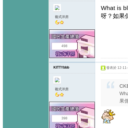
What is
呀？如果
複式洋房
498
KITTYbbb
發表於 12-11-2
CK
複式洋房
Wh
果係
398