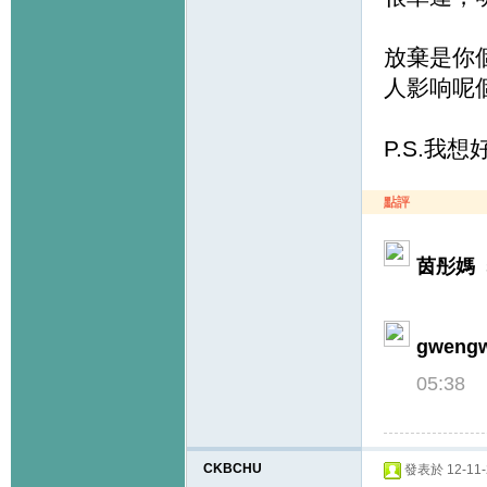
放棄是你
人影响呢
P.S.我想
點評
茵彤媽
s
gweng
05:38
CKBCHU
發表於 12-11-2