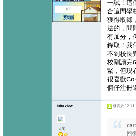
一試！這
100
合這間學
獲得取錄
法的，間
有加分，
錄取！我仔
不到校長
校剛讀完
緊，但現
很喜歡C
個仔注冊
interview
發表於 12-11-2
car
大宅
回復