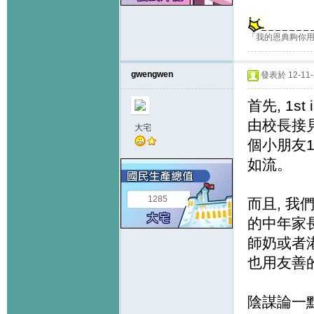
「我的恩典夠你用
gwengwen
發表於 12-11-2
首先, 1s
由校長接見
大宅
個小朋友1st
如流。
1285
而且, 我們
的中年家長
師奶或者港
也用友善
陰謀論一點