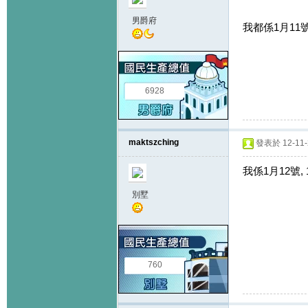
男爵府
我都係1月11號,
6928
maktszching
發表於 12-11-2
我係1月12號, 1
別墅
760