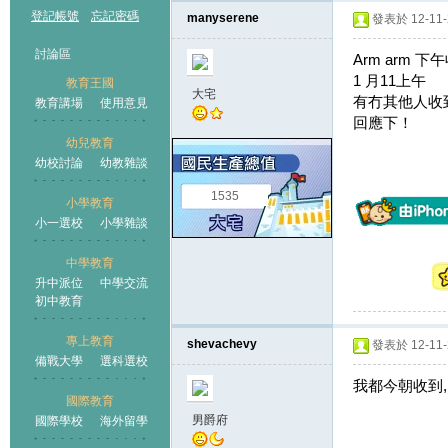
登記帳號
忘記密碼
manyserene
發表於 12-11-2
討論區
Arm arm 
1 月11上午
教育王國
大宅
有冇其他人收
教育講場
使用意見
回應下！
幼兒教育
幼校討論
幼教雜談
王國
1535
小學教育
小一選校
小學雜談
中學教育
升中派位
中學交流
初中教育
專上教育
shevachevy
發表於 12-11-2
備戰大學
選科選校
我都今朝收到,
國際教育
男爵府
國際學校
海外留學