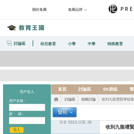
關於集團
集團品牌
討論區
幼兒教育
小學
中學
特殊教育
首頁
討論區
BK群組
幫
用戶登入
討論區
幼校討論
收到九龍禮賢學校面
用戶名稱：
密 碼：
查看:
5313
|
回覆:
26
教育
›
›
›
收到九龍禮
登入