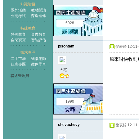
知識增值
課外活動
教材閱讀
公開考試
深造進修
6928
特殊教育
特殊教育
資優教育
自閉寶寶
智能評估
pisontam
發表於 12-11-2
徵求專區
二手市場
誠徵老師
原來咁快收到喇?
組班專區
徵保母車
大宅
聯絡管理員
1990
shevachevy
發表於 12-11-2