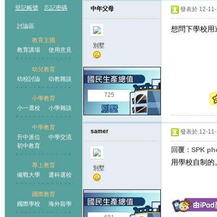
登記帳號
忘記密碼
中年父母
發表於 12-11-2
討論區
想問下學校用邊套p
教育王國
別墅
教育講場
使用意見
幼兒教育
幼校討論
幼教雜談
王國
725
小學教育
小一選校
小學雜談
中學教育
samer
發表於 12-11-2
升中派位
中學交流
初中教育
回覆：SPK pho
用學校自制的
專上教育
別墅
備戰大學
選科選校
國際教育
國際學校
海外留學