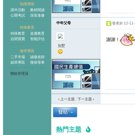
681
知識增值
課外活動
教材閱讀
公開考試
深造進修
中年父母
發表於 12-11-2
特殊教育
特殊教育
資優教育
謝謝！
自閉寶寶
智能評估
別墅
徵求專區
二手市場
誠徵老師
組班專區
徵保母車
聯絡管理員
725
‹ 上一主題
|
下一主題
›
熱門主題