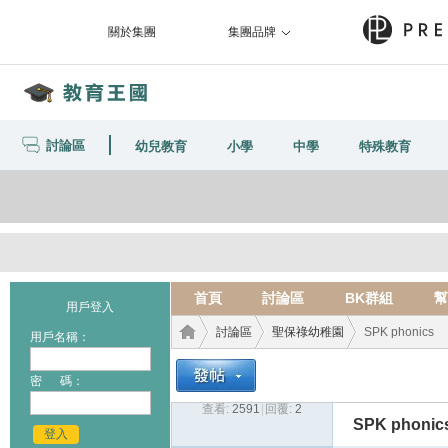
關於集團
集團品牌
討論區
幼兒教育
小學
中學
特殊教育
首頁
討論區
BK群組
幫
用戶登入
討論區
聖保祿幼稚園
SPK phonics
用戶名稱：
密 碼：
查看:
2591
|
回覆:
2
教育
›
›
›
SPK phonic
登入