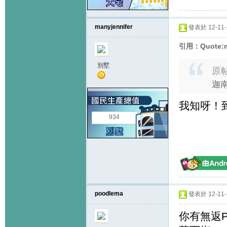
manyjennifer
發表於 12-11-1
引用：Quote:ma
別墅
原
迦南
我知呀！
934
poodlema
發表於 12-11-1
你有無返P