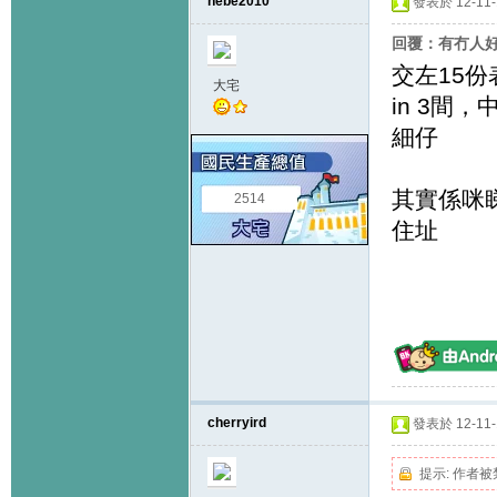
hebe2010
發表於 12-11-1
回覆：有冇人好似咁
交左15份
大宅
in 3間，中
細仔
其實係咪
2514
住址
cherryird
發表於 12-11-1
提示:
作者被