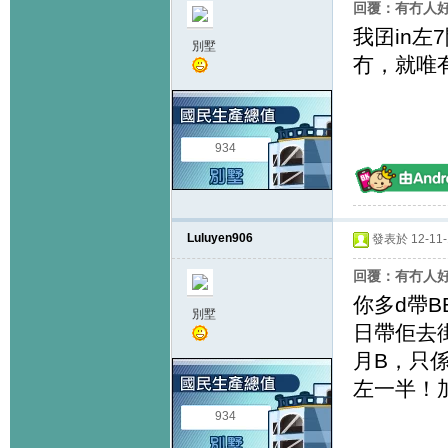
回覆：有冇人好似咁
我囝in左
別墅
冇，就唯有
934
Luluyen906
發表於 12-11-1
回覆：有冇人好似咁
你多d帶
別墅
日帶佢去
月B，只係i
左一半！
934