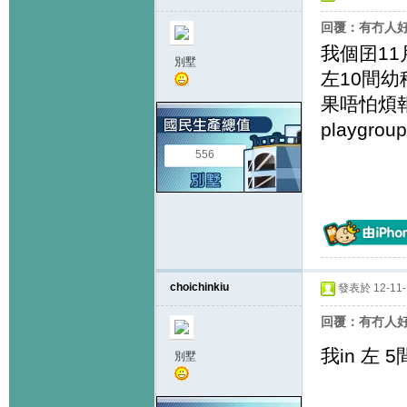
回覆：有冇人好似咁
我個囝11
別墅
左10間幼
果唔怕煩
playgr
556
choichinkiu
發表於 12-11-1
回覆：有冇人好似咁
我in 左
別墅