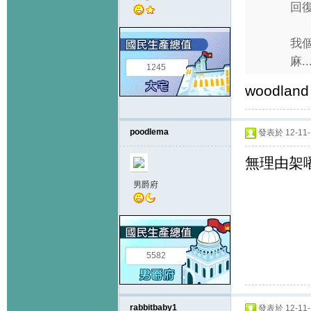
回復
我個
麻..
1245
woodlan
poodlema
發表於 12-11-1
無理由架噃
男爵府
5582
rabbitbaby1
發表於 12-11-1