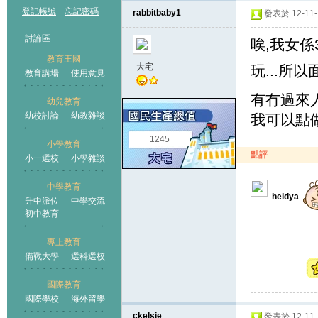
登記帳號
忘記密碼
rabbitbaby1
發表於 12-11-1
討論區
唉,我女係
教育王國
大宅
玩...所
教育講場
使用意見
有冇過來人
幼兒教育
幼校討論
幼教雜談
我可以點做!
王國
1245
小學教育
點評
小一選校
小學雜談
中學教育
heidya
升中派位
中學交流
初中教育
專上教育
備戰大學
選科選校
國際教育
國際學校
海外留學
ckelsie
發表於 12-11-1