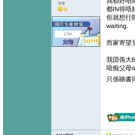
我都好唔開心
大宅
都IN得
佢就想行開
waiting.
1764
而家寄望另外
我囝係大B
唔痴父母
只係睇書同