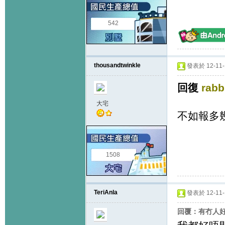
542
thousandtwinkle
發表於 12-11-1
回復
rabb
大宅
不如報多幾
1508
TeriAnla
發表於 12-11-1
回覆：有冇人好似咁