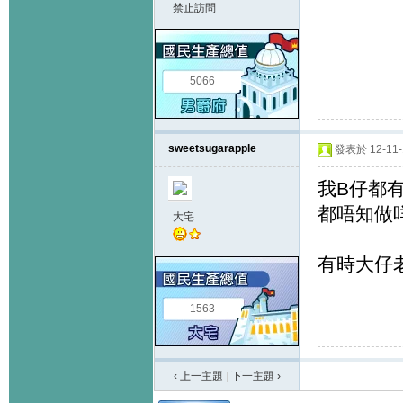
禁止訪問
5066
sweetsugarapple
發表於 12-11-1
我B仔都有
都唔知做
大宅
有時大仔老
1563
‹ 上一主題
|
下一主題
›