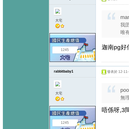
man
大宅
我囝
唯有
迦南pg好
1245
rabbitbaby1
發表於 12-11-1
poo
大宅
無
唔係呀,3間本
1245