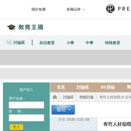
關於集團
集團品牌
討論區
幼兒教育
小學
中學
特殊教育
首頁
討論區
BK群組
幫
用戶登入
討論區
幼校討論
有冇人好似咁,in 左4間,
用戶名稱：
密 碼：
查看:
5930
|
回覆:
68
教育
›
›
›
有冇人好似咁,i
登入