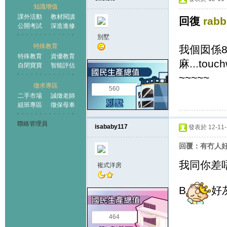
知識增值
課外活動
教材閱讀
回復
rabb
公開考試
深造進修
別墅
特殊教育
我個囡係8月
特殊教育
資優教育
麻...touc
自閉寶寶
智能評估
~~~~~
徵求專區
560
二手市場
誠徵老師
組班專區
徵保母車
聯絡管理員
isababy117
發表於 12-11-1
回覆：有冇人好似咁
我同你差唔
複式洋房
B
好
464