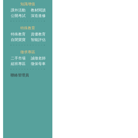
知識增值
課外活動
教材閱讀
公開考試
深造進修
特殊教育
特殊教育
資優教育
自閉寶寶
智能評估
徵求專區
二手市場
誠徵老師
組班專區
徵保母車
聯絡管理員