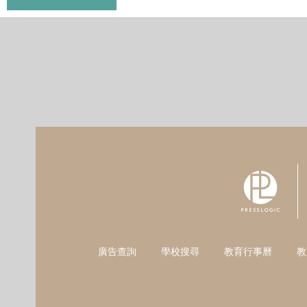
廣告查詢
學校搜尋
教育行事曆
教