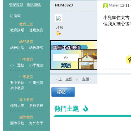
登記帳號
忘記密碼
elaine0823
發表於 12-11-1
討論區
小兒家住太古
但我又擔心後
教育王國
洋房
教育講場
使用意見
幼兒教育
幼校討論
幼教雜談
王國
95
小學教育
小一選校
小學雜談
中學教育
‹ 上一主題
|
下一主題
›
升中派位
中學交流
初中教育
專上教育
備戰大學
選科選校
熱門主題
國際教育
國際學校
海外留學