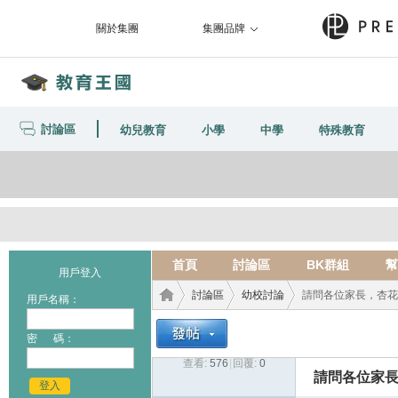
關於集團
集團品牌
討論區
幼兒教育
小學
中學
特殊教育
首頁
討論區
BK群組
幫
用戶登入
討論區
幼校討論
請問各位家長，杏花村
用戶名稱：
密 碼：
查看:
576
|
回覆:
0
教育
›
›
›
請問各位家長
登入