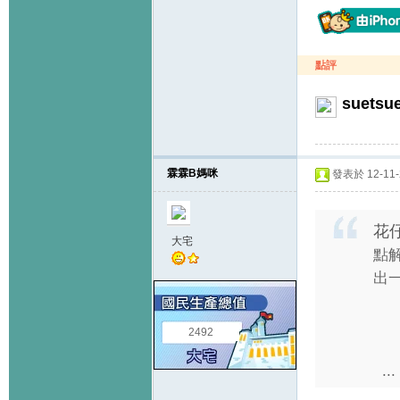
點評
suetsu
霖霖B媽咪
發表於 12-11-2
花仔
大宅
點
出
2492
...