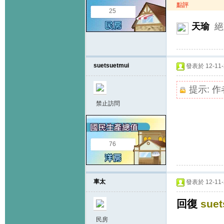
點評
25
天瑜
絕
suetsuetmui
發表於 12-11-2
提示:
作
禁止訪問
76
車太
發表於 12-11-2
回復
suet
民房