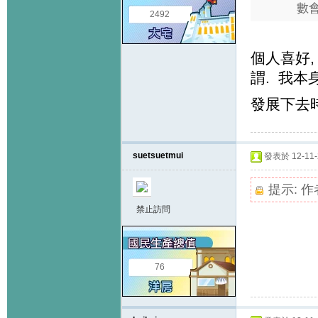
數會
2492
個人喜好,
謂. 我本
發展下去
suetsuetmui
發表於 12-11-2
提示:
作
禁止訪問
76