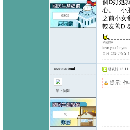
個D好処
心。 小
6805
之前小女参
較友善D,
Mighty
love you for you
自分に負けるな
suetsuetmui
發表於 12-11-1
提示:
作
禁止訪問
76