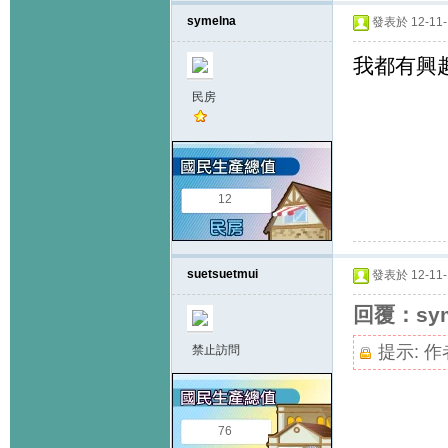
symelna
發表於 12-11-1
我都有興
民房
12
suetsuetmui
發表於 12-11-1
回覆：sym
提示:
作
禁止訪問
76