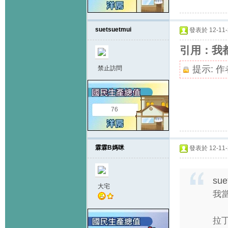
suetsuetmui
發表於 12-11-2
引用：我
提示:
作
禁止訪問
76
霖霖B媽咪
發表於 12-11-2
sue
大宅
我當
拉