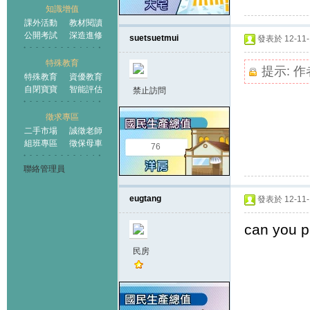
知識增值
課外活動
教材閱讀
公開考試
深造進修
suetsuetmui
發表於 12-11-1
特殊教育
提示:
作
特殊教育
資優教育
自閉寶寶
智能評估
禁止訪問
徵求專區
二手市場
誠徵老師
組班專區
徵保母車
76
聯絡管理員
eugtang
發表於 12-11-1
can you p
民房