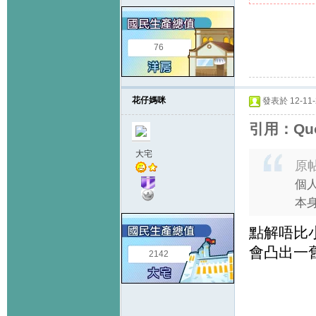
76
花仔媽咪
發表於 12-11-2
引用：Quot
大宅
原
個人
本身
點解唔比
會凸出一
2142