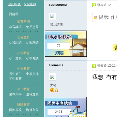
登記帳號
忘記密碼
suetsuetmui
發表於 12-11-1
討論區
提示:
作
教育王國
禁止訪問
教育講場
使用意見
幼兒教育
幼校討論
幼教雜談
王國
76
小學教育
小一選校
小學雜談
lukimama
發表於 12-11-1
中學教育
升中派位
中學交流
我想, 有
初中教育
大宅
專上教育
備戰大學
選科選校
國際教育
國際學校
海外留學
2471