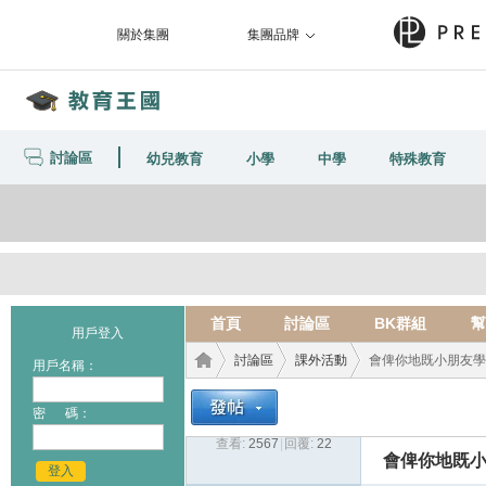
關於集團
集團品牌
討論區
幼兒教育
小學
中學
特殊教育
首頁
討論區
BK群組
幫
用戶登入
討論區
課外活動
會俾你地既小朋友學
用戶名稱：
密 碼：
查看:
2567
|
回覆:
22
教育
›
›
›
會俾你地既小
登入