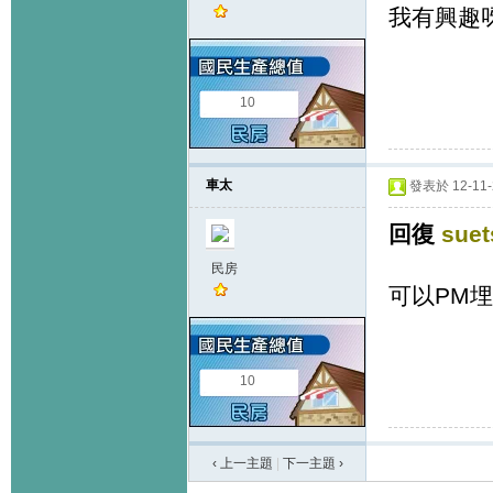
我有興趣
10
車太
發表於 12-11-2
回復
suet
民房
可以PM
10
‹ 上一主題
|
下一主題
›