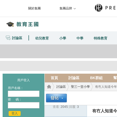
關於集團
集團品牌
討論區
幼兒教育
小學
中學
特殊教育
首頁
討論區
BK群組
幫
用戶登入
討論區
聖三一堂小學
有冇人知道今年
用戶名稱：
密 碼：
查看:
2045
|
回覆:
3
教育
›
›
›
有冇人知道今
登入