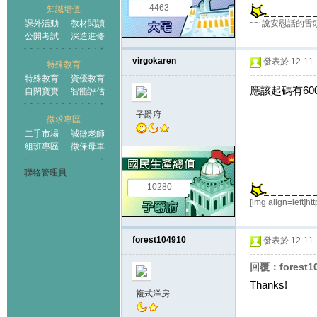
4463
知識增值
課外活動
教材閱讀
~~ 說安慰話的舌
公開考試
深造進修
virgokaren
發表於 12-11-1
特殊教育
特殊教育
資優教育
應該起碼有60
自閉寶寶
智能評估
子爵府
徵求專區
二手市場
誠徵老師
組班專區
徵保母車
聯絡管理員
10280
[img align=left]h
forest104910
發表於 12-11-1
回覆：forest1
Thanks!
複式洋房