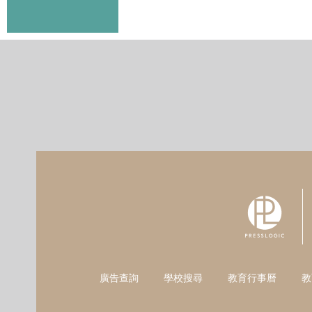
廣告查詢
學校搜尋
教育行事曆
教