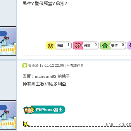
民生? 聖保羅堂? 蘇淅?
1
0
0
發表於 12-11-12 22:06
|
只看該作者
回覆：mansum92 的帖子
仲有高主教和維多利亞