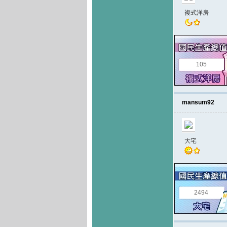
複式洋房
105
mansum92
大宅
2494