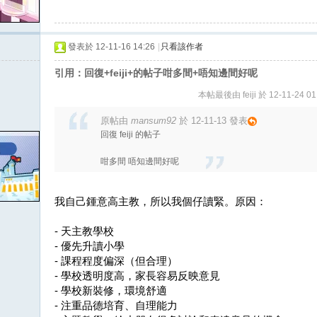
發表於 12-11-16 14:26
|
只看該作者
引用：回復+feiji+的帖子咁多間+唔知邊間好呢
本帖最後由 feiji 於 12-11-24 0
原帖由
mansum92
於 12-11-13 發表
回復 feiji 的帖子
咁多間 唔知邊間好呢
我自己鍾意高主教，所以我個仔讀緊。原因：
- 天主教學校
- 優先升讀小學
- 課程程度偏深（但合理）
- 學校透明度高，家長容易反映意見
- 學校新裝修，環境舒適
- 注重品德培育、自理能力