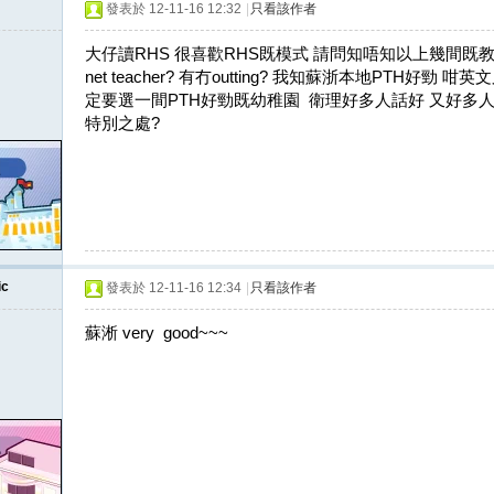
發表於 12-11-16 12:32
|
只看該作者
大仔讀RHS 很喜歡RHS既模式 請問知唔知以上幾間既教學模
net teacher? 有冇outting? 我知蘇浙本地PTH好勁
定要選一間PTH好勁既幼稚園 衛理好多人話好 又好多
特別之處?
ic
發表於 12-11-16 12:34
|
只看該作者
蘇淅 very good~~~