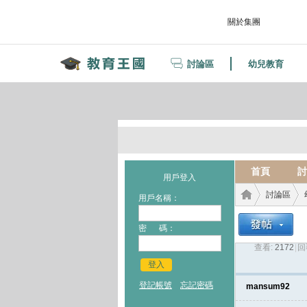
關於集團
討論區
幼兒教育
首頁
討
用戶登入
討論區
用戶名稱：
密 碼：
查看:
2172
|
回
教育
›
›
登入
登記帳號
忘記密碼
mansum92