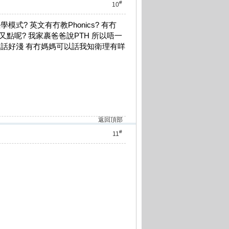
#
10
式? 英文有冇教Phonics? 有冇
 咁英文又點呢? 我家裹爸爸說PTH 所以唔一
人話好淺 有冇媽媽可以話我知衛理有咩
返回頂部
#
11