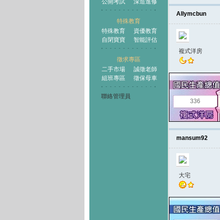
公開考試
深造進修
Allymcbun
特殊教育
特殊教育
資優教育
自閉寶寶
智能評估
複式洋房
徵求專區
二手市場
誠徵老師
組班專區
徵保母車
聯絡管理員
336
mansum92
大宅