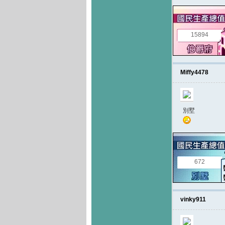
15894
Miffy4478
別墅
672
vinky911