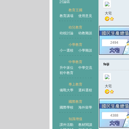
討論區
教育王國
大宅
教育講場
使用意見
幼兒教育
幼校討論
幼教雜談
王國
2494
小學教育
小一選校
小學雜談
中學教育
feiji
升中派位
中學交流
初中教育
專上教育
大宅
備戰大學
選科選校
國際教育
國際學校
海外留學
4388
知識增值
課外活動
教材閱讀