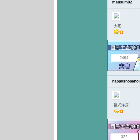
mansum92
大宅
2494
happyshopahol
複式洋房
322