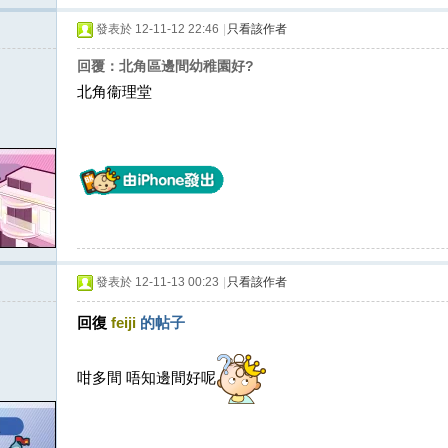
發表於 12-11-12 22:46
|
只看該作者
回覆：北角區邊間幼稚園好?
北角衞理堂
發表於 12-11-13 00:23
|
只看該作者
回復
feiji
的帖子
咁多間 唔知邊間好呢