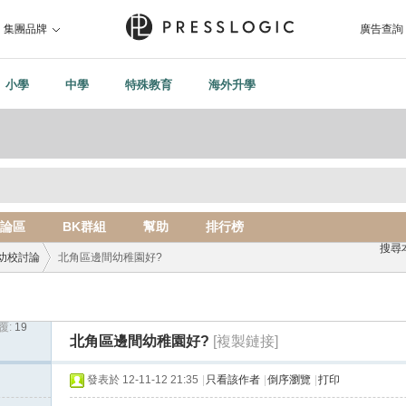
集團品牌
廣告查詢
小學
中學
特殊教育
海外升學
論區
BK群組
幫助
排行榜
搜尋
幼校討論
北角區邊間幼稚園好?
覆:
19
›
北角區邊間幼稚園好?
[複製鏈接]
發表於 12-11-12 21:35
|
只看該作者
|
倒序瀏覽
|
打印