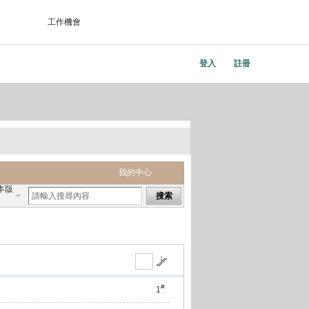
工作機會
登入
註冊
我的中心
本版
搜索
#
1