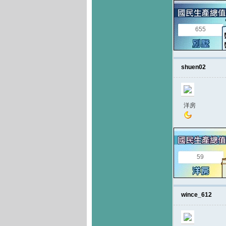
655
shuen02
洋房
59
wince_612