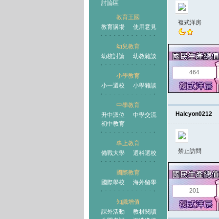
討論區
教育王國
複式洋房
教育講場
使用意見
幼兒教育
幼校討論
幼教雜談
王國
464
小學教育
小一選校
小學雜談
中學教育
Halcyon0212
升中派位
中學交流
初中教育
專上教育
禁止訪問
備戰大學
選科選校
國際教育
國際學校
海外留學
201
知識增值
課外活動
教材閱讀