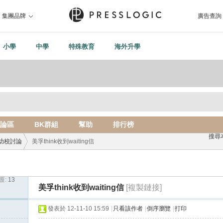
集團品牌
廣告查詢
小學
中學
特殊教育
海外升學
論區
BK群組
幫助
排行榜
搜尋
幼校討論
美孚think收到waiting信
覆:
13
›
美孚think收到waiting信
[複製鏈接]
發表於 12-11-10 15:59
|
只看該作者
|
倒序瀏覽
|
打印