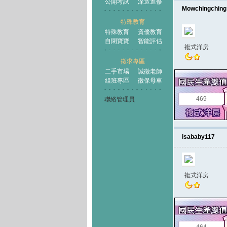
公開考試
深造進修
Mowchingching
特殊教育
特殊教育
資優教育
自閉寶寶
智能評估
複式洋房
徵求專區
二手市場
誠徵老師
組班專區
徵保母車
469
聯絡管理員
isababy117
複式洋房