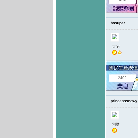
464
hosuper
大宅
2402
princesssnowy
別墅