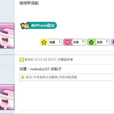
唉咁即係點
1
0
0
發表於 12-11-10 16:12
|
只看該作者
回覆：isababy117 的帖子
提示:
作者被禁止或刪除 內容自動屏蔽