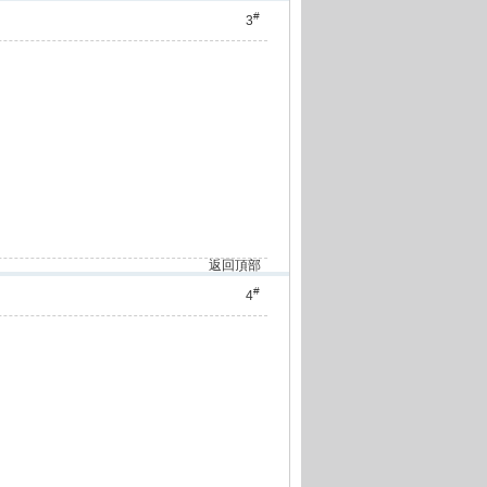
#
3
返回頂部
#
4