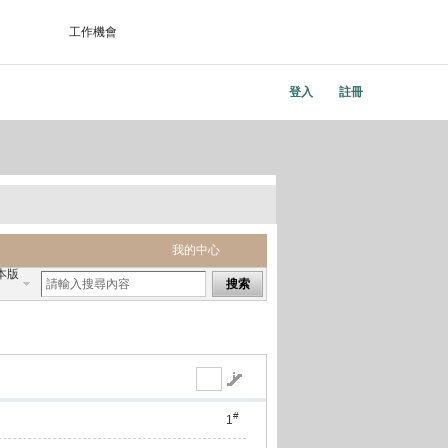
工作機會
登入
註冊
我的中心
本版
搜索
#
1