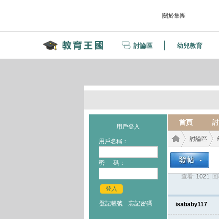
關於集團
討論區
幼兒教育
首頁
討
用戶登入
討論區
用戶名稱：
密 碼：
查看:
1021
|
回
教育
›
›
登入
登記帳號
忘記密碼
isababy117