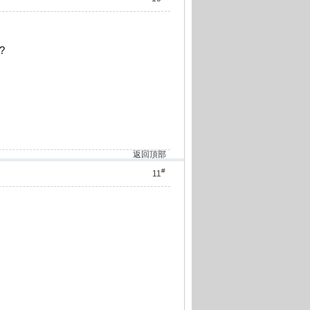
?
返回頂部
#
11