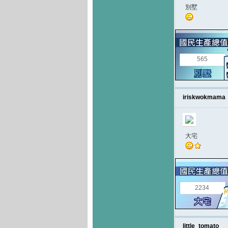
別墅
565
iriskwokmama
大宅
2234
little_tomato