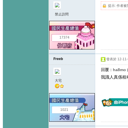
提示:
作者被
禁止訪問
17374
Freeb
發表於 12-11-9
回覆：ha8mo
我識人真係租
大宅
1021