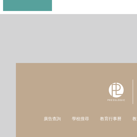
廣告查詢
學校搜尋
教育行事曆
教