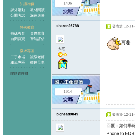
1436
知識增值
課外活動
教材閱讀
公開考試
深造進修
sharon26788
發表於 12-11-9
特殊教育
特殊教育
資優教育
自閉寶寶
智能評估
可悲
大宅
徵求專區
二手市場
誠徵老師
組班專區
徵保母車
聯絡管理員
1914
bighead9849
發表於 12-11-9
回覆：如何舉
Phone to EDB