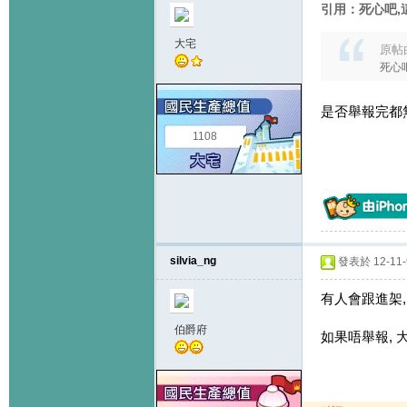
引用：死心吧,
大宅
原帖
死心
是否舉報完都
1108
silvia_ng
發表於 12-11-9
有人會跟進架,
伯爵府
如果唔舉報,