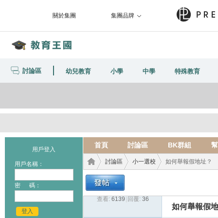
關於集團
集團品牌
討論區
幼兒教育
小學
中學
特殊教育
首頁
討論區
BK群組
幫
用戶登入
討論區
小一選校
如何舉報假地址？
用戶名稱：
密 碼：
查看:
6139
|
回覆:
36
教育
›
›
›
如何舉報假
登入