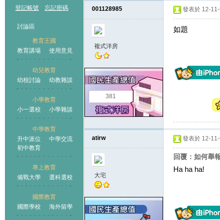
登記帳號
忘記密碼
001128985
發表於 12-11-9
討論區
如題
教育王國
複式洋房
教育講場
使用意見
幼兒教育
幼校討論
幼教雜談
王國
381
小學教育
小一選校
小學雜談
中學教育
atirw
發表於 12-11-9
升中派位
中學交流
初中教育
回覆：如何舉
專上教育
Ha ha ha!
大宅
備戰大學
選科選校
國際教育
國際學校
海外留學