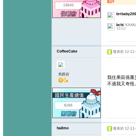
點評
19645
brrbaby20
bchi
KAAK
16:03
CoffeeCake
發表於 12-11-9
男爵府
我住果區係重災
不過我又奇怪,
6266
ha8mo
發表於 12-11-9