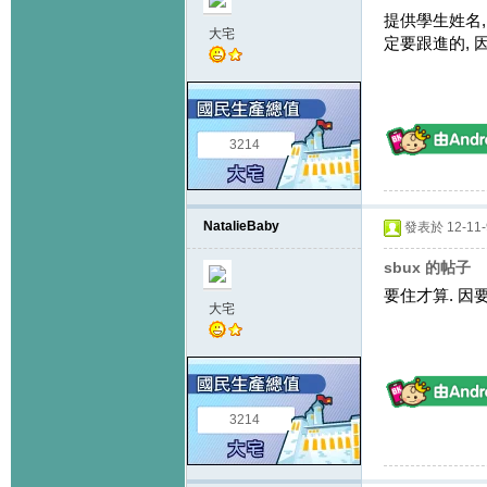
提供學生姓名,
大宅
定要跟進的, 
3214
NatalieBaby
發表於 12-11-9
sbux 的帖子
要住才算. 因要
大宅
3214