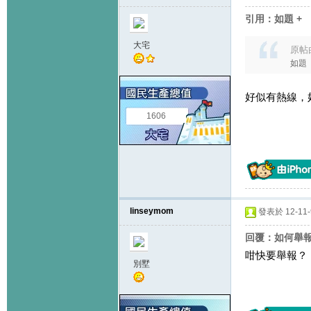
引用：如題 +
大宅
原帖
如題
好似有熱線，
1606
linseymom
發表於 12-11-9
回覆：如何舉
咁快要舉報？
別墅