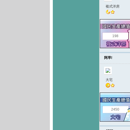
複式洋房
198
阿早!
大宅
2450