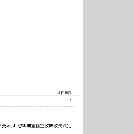
返回頂部
#
9
要交錢, 我想等埋靈糧堂收唔收先決定,