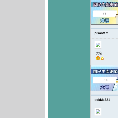
79
pisontam
大宅
1990
pekkle321