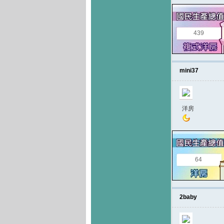
439
mini37
洋房
64
2baby