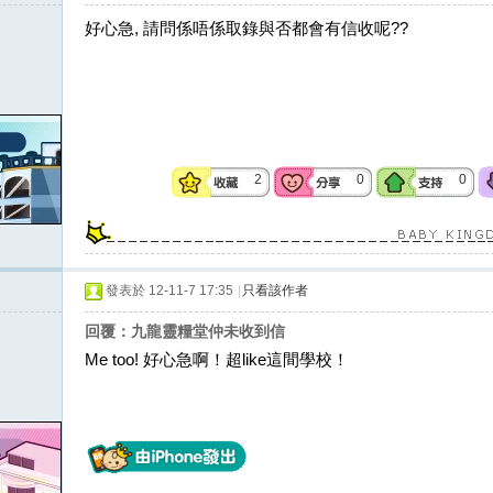
好心急, 請問係唔係取錄與否都會有信收呢??
2
0
0
發表於 12-11-7 17:35
|
只看該作者
回覆：九龍靈糧堂仲未收到信
Me too! 好心急啊！超like這間學校！