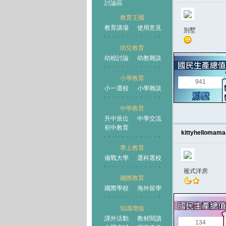
討論區
教育王國
教育講場
使用意見
別墅
幼兒教育
幼校討論
幼教雜談
王國
小學教育
941
小一選校
小學雜談
中學教育
升中派位
中學交流
初中教育
kittyhellomama
專上教育
備戰大學
選科選校
複式洋房
國際教育
國際學校
海外留學
知識增值
課外活動
教材閱讀
134