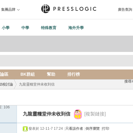
集團品牌
廣告查詢
小學
中學
特殊教育
海外升學
論區
BK群組
幫助
排行榜
搜尋
幼校討論
九龍靈糧堂仲未收到信
:
106
›
九龍靈糧堂仲未收到信
[複製鏈接]
發表於 12-11-7 17:24
|
只看該作者
|
倒序瀏覽
|
打印