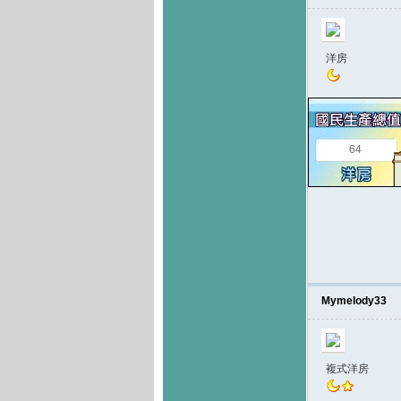
洋房
64
Mymelody33
複式洋房