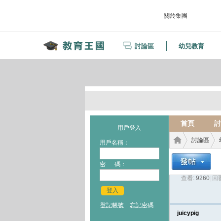
關於集團
討論區
幼兒教育
首頁
討
用戶登入
討論區
用戶名稱：
密 碼：
查看:
9260
|
回覆
教育
›
›
登入
登記帳號
忘記密碼
juicypig