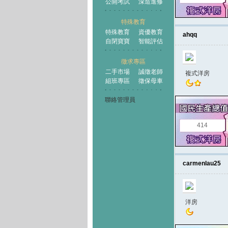
公開考試
深造進修
特殊教育
特殊教育
資優教育
ahqq
自閉寶寶
智能評估
徵求專區
二手市場
誠徵老師
複式洋房
組班專區
徵保母車
聯絡管理員
414
carmenlau25
洋房