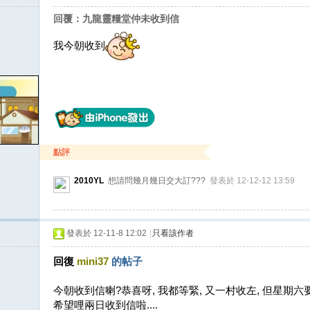
回覆：九龍靈糧堂仲未收到信
我今朝收到
點評
2010YL
想請問幾月幾日交大訂???
發表於 12-12-12 13:59
發表於 12-11-8 12:02
|
只看該作者
回復
mini37
的帖子
今朝收到信喇?恭喜呀, 我都等緊, 又一村收左, 但星期六
希望哩兩日收到信啦....