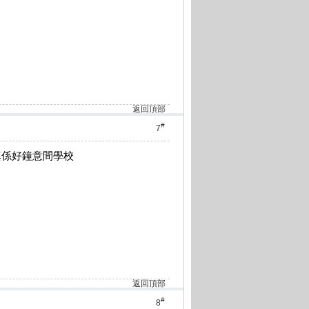
返回頂部
#
7
真係好鐘意間學校
返回頂部
#
8