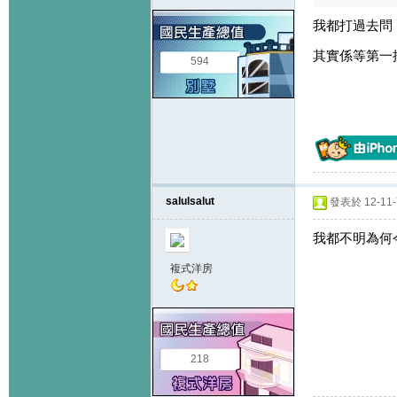
我都打過去問
其實係等第一批
594
salulsalut
發表於 12-11-7
我都不明為何今星
複式洋房
218