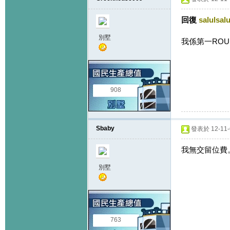
回復
salulsalu
別墅
我係第一ROU
908
Sbaby
發表於 12-11-6
我無交留位費
別墅
763