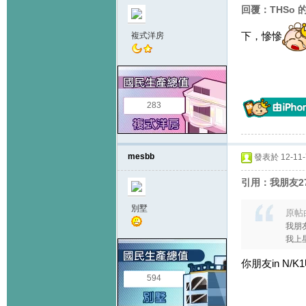
回覆：THSo 
下，慘慘
複式洋房
283
mesbb
發表於 12-11-7
引用：我朋友2
別墅
原帖
我朋友
我上星
你朋友in N/K
594