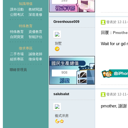
283
知識增值
課外活動
教材閱讀
公開考試
深造進修
Greenhouse009
發表於 12-11-6
特殊教育
特殊教育
資優教育
回覆：Pmothe
自閉寶寶
智能評估
Wait for ur gd
別墅
徵求專區
二手市場
誠徵老師
組班專區
徵保母車
聯絡管理員
908
salulsalut
發表於 12-11-6
pmother
複式洋房