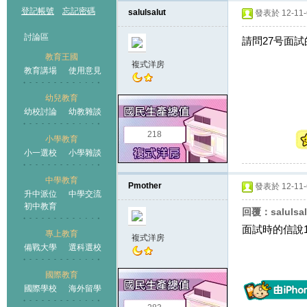
登記帳號
忘記密碼
salulsalut
發表於 12-11-6
討論區
請問27号面
教育王國
複式洋房
教育講場
使用意見
幼兒教育
幼校討論
幼教雜談
王國
218
小學教育
小一選校
小學雜談
中學教育
Pmother
發表於 12-11-6
升中派位
中學交流
初中教育
回覆：salulsa
面試時的信說
專上教育
複式洋房
備戰大學
選科選校
國際教育
國際學校
海外留學