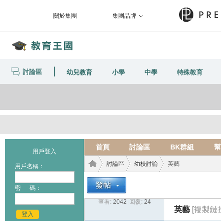
關於集團
集團品牌
討論區
幼兒教育
小學
中學
特殊教育
首頁
討論區
BK群組
幫
用戶登入
討論區
幼校討論
英藝
用戶名稱：
密 碼：
查看:
2042
|
回覆:
24
教育
›
›
›
英藝
[複製鏈
登入