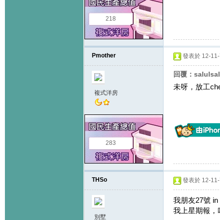
218
Pmother
發表於 12-11-7
回覆：salulsa
未呀，放工che
複式洋房
283
THSo
發表於 12-11-7
我朋友27號 
我上星期報，叫我
別墅