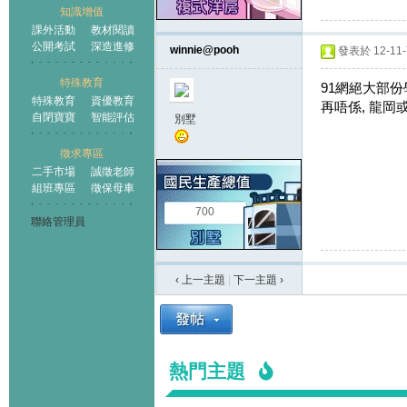
知識增值
課外活動
教材閱讀
公開考試
深造進修
winnie@pooh
發表於 12-11-7
特殊教育
91網絕大部份
特殊教育
資優教育
再唔係, 龍岡
自閉寶寶
智能評估
別墅
徵求專區
二手市場
誠徵老師
組班專區
徵保母車
700
聯絡管理員
‹ 上一主題
|
下一主題
›
熱門主題