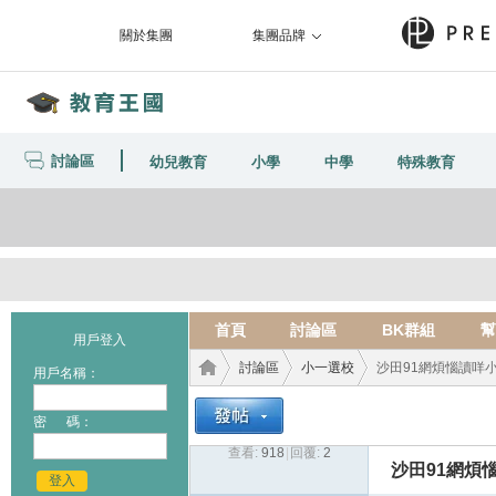
關於集團
集團品牌
討論區
幼兒教育
小學
中學
特殊教育
首頁
討論區
BK群組
幫
用戶登入
討論區
小一選校
沙田91網煩惱讀咩小
用戶名稱：
密 碼：
查看:
918
|
回覆:
2
教育
›
›
›
沙田91網煩
登入