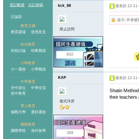
登記帳號
忘記密碼
kck_88
發表於 12-11-6
討論區
提示:
作者被
教育王國
禁止訪問
教育講場
使用意見
幼兒教育
幼校討論
幼教雜談
王國
832
小學教育
小一選校
小學雜談
KAP
發表於 12-11-6
中學教育
升中派位
中學交流
Shatin Methodi
初中教育
their teachers 
複式洋房
專上教育
備戰大學
選科選校
國際教育
國際學校
海外留學
269