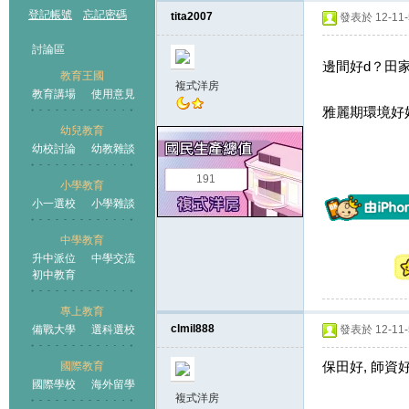
登記帳號
忘記密碼
tita2007
發表於 12-11-5
討論區
邊間好d？田
教育王國
複式洋房
教育講場
使用意見
雅麗期環境好
幼兒教育
幼校討論
幼教雜談
王國
191
小學教育
小一選校
小學雜談
中學教育
升中派位
中學交流
初中教育
專上教育
clmil888
備戰大學
選科選校
發表於 12-11-5
保田好, 師資
國際教育
國際學校
海外留學
複式洋房