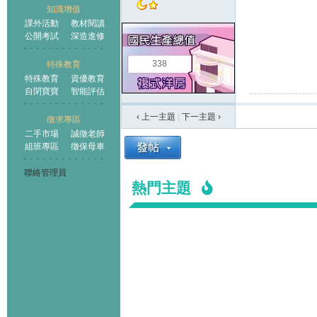
知識增值
課外活動
教材閱讀
公開考試
深造進修
338
特殊教育
特殊教育
資優教育
自閉寶寶
智能評估
‹ 上一主題
|
下一主題
›
徵求專區
二手市場
誠徵老師
組班專區
徵保母車
聯絡管理員
熱門主題