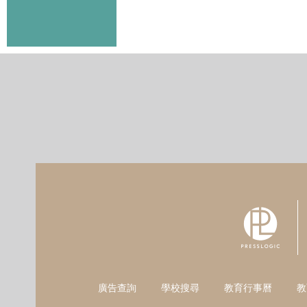
廣告查詢
學校搜尋
教育行事曆
教