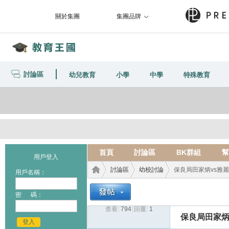
關於集團
集團品牌
討論區
幼兒教育
小學
中學
特殊教育
首頁
討論區
BK群組
幫
用戶登入
討論區
幼校討論
保良局田家炳vs雅
用戶名稱：
密 碼：
查看:
794
|
回覆:
1
教育
›
›
›
保良局田家炳
登入