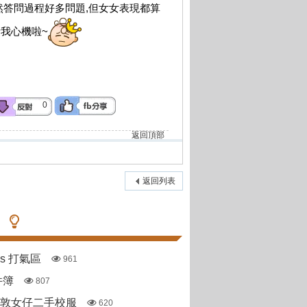
雖然答問過程好多問題,但女女表現都算
費我心機啦~
0
返回頂部
返回列表
pas 打氣區
961
件簿
807
斯敦女仔二手校服
620