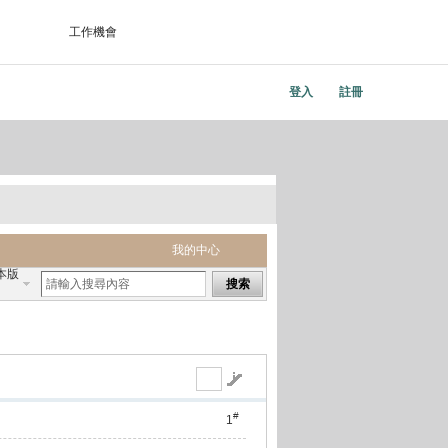
工作機會
登入
註冊
我的中心
本版
搜索
#
1