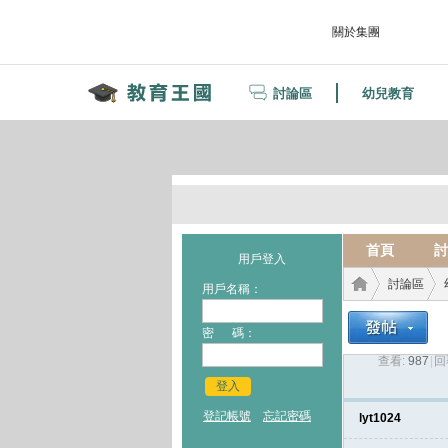
關於集團
討論區
幼兒教育
首頁
討
用戶登入
討論區
用戶名稱：
密 碼：
查看:
987
|
回
教育
›
›
登入
登記帳號
忘記密碼
lyt1024