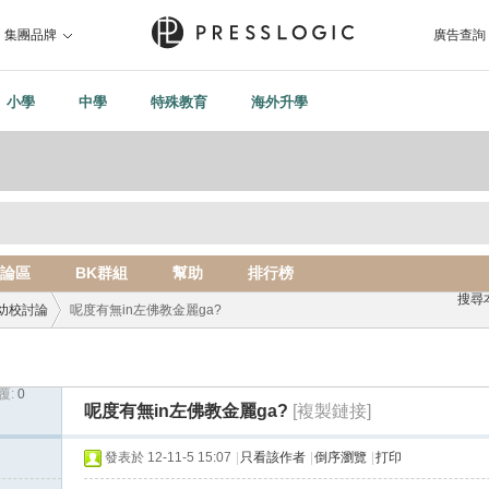
集團品牌
廣告查詢
小學
中學
特殊教育
海外升學
論區
BK群組
幫助
排行榜
搜尋
幼校討論
呢度有無in左佛教金麗ga?
覆:
0
›
呢度有無in左佛教金麗ga?
[複製鏈接]
發表於 12-11-5 15:07
|
只看該作者
|
倒序瀏覽
|
打印