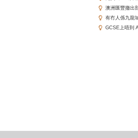
澳洲匯豐撤出
有冇人係九龍
GCSE上唔到 A-