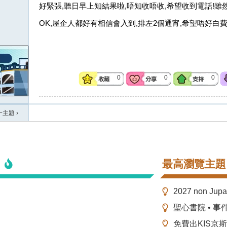
好緊張,聽日早上知結果啦,唔知收唔收,希望收到電話!
OK,屋企人都好有相信會入到,排左2個通宵,希望唔好白
0
0
0
一主題
›
最高瀏覽主題
2027 non Ju
聖心書院 • 事
免費出KIS京