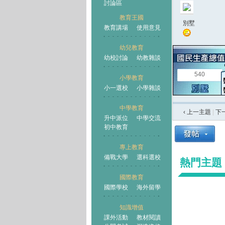
討論區
教育王國
別墅
教育講場
使用意見
幼兒教育
幼校討論
幼教雜談
王國
540
小學教育
小一選校
小學雜談
中學教育
‹ 上一主題
|
下
升中派位
中學交流
初中教育
專上教育
備戰大學
選科選校
熱門主題
國際教育
國際學校
海外留學
知識增值
課外活動
教材閱讀