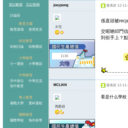
登記帳號
忘記密碼
joeypong
發表於 12-11-4
討論區
係直頭被recjec
教育王國
大宅
教育講場
使用意見
交呢啲叩門
到佢手上？
幼兒教育
幼校討論
幼教雜談
王國
1136
小學教育
小一選校
小學雜談
中學教育
升中派位
中學交流
MCLIAN
發表於 12-11-5
初中教育
看是什么學校，
專上教育
備戰大學
選科選校
男爵府
國際教育
國際學校
海外留學