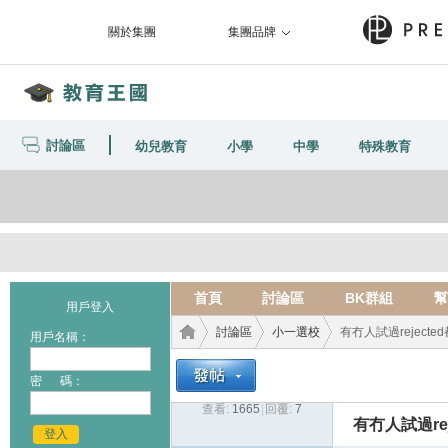
關於集團
集團品牌
討論區
幼兒教育
小學
中學
特殊教育
首頁
討論區
BK群組
幫
用戶登入
討論區
小一選校
有冇人試過reject
用戶名稱：
密 碼：
查看:
1665
|
回覆:
7
教育
›
›
›
有冇人試過re
登入