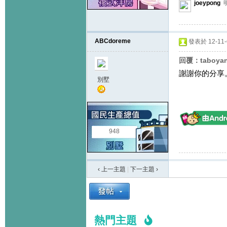
joeypong
ABCdoreme
發表於 12-11-6
回覆：taboya
謝謝你的分享
別墅
948
‹ 上一主題
|
下一主題
›
熱門主題