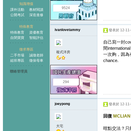
知識增值
9524
課外活動
教材閱讀
公開考試
深造進修
特殊教育
ivanlovetammy
發表於 12-11-5
特殊教育
資優教育
自閉寶寶
智能評估
自己寫一封co
間interna
徵求專區
複式洋房
一次夠，因為
二手市場
誠徵老師
chance.
組班專區
徵保母車
聯絡管理員
294
joeypong
發表於 12-11-5
回復
MCLIAN
大宅
咁點交法？只