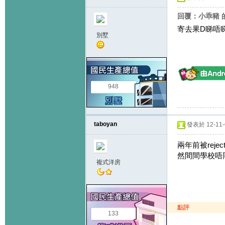
回覆：小乖豬 
寄去果D睇唔
別墅
948
taboyan
發表於 12-11-6
兩年前被reje
然間間學校唔同
複式洋房
點評
133