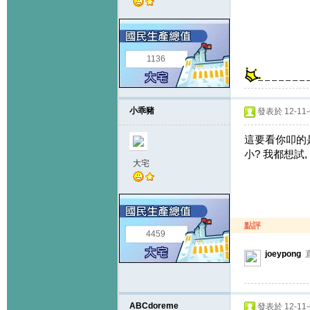
1136
小乖豬
發表於 12-11-6
這要看你叩的是
小? 我都想試
大宅
點評
4459
joeypong
ABCdoreme
發表於 12-11-6