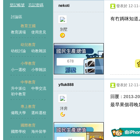
登記帳號
忘記密碼
nekoti
發表於 12-11-2
討論區
有冇媽咪知道
教育王國
別墅
教育講場
使用意見
幼兒教育
幼校討論
幼教雜談
王國
678
小學教育
小一選校
小學雜談
中學教育
yfluk888
發表於 12-11-3
升中派位
中學交流
初中教育
回覆：2013-201
最早果個尋晚1
專上教育
洋房
備戰大學
選科選校
國際教育
國際學校
海外留學