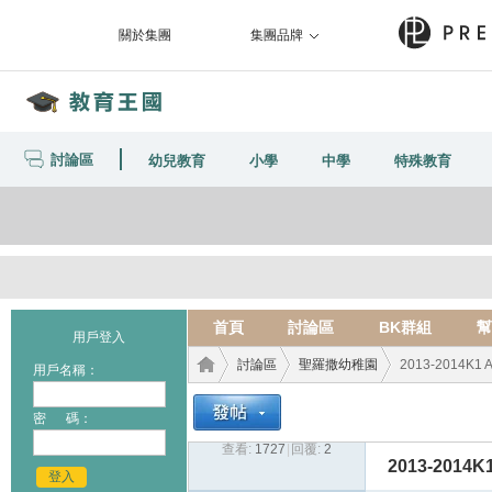
關於集團
集團品牌
討論區
幼兒教育
小學
中學
特殊教育
首頁
討論區
BK群組
幫
用戶登入
討論區
聖羅撒幼稚園
2013-2014K1 A
用戶名稱：
密 碼：
查看:
1727
|
回覆:
2
教育
›
›
›
2013-2014K1
登入