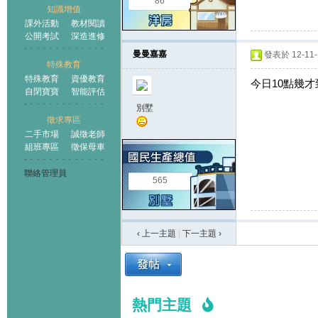
86
知識增值
課外活動
教材閱讀
公開考試
深造進修
曼曼嘉嘉
發表於 12-11-1
特殊教育
特殊教育
資優教育
今日10點幾才
自閉寶寶
智能評估
別墅
徵求專區
二手市場
誠徵老師
組班專區
徵保母車
聯絡管理員
565
‹ 上一主題
|
下一主題
›
熱門主題