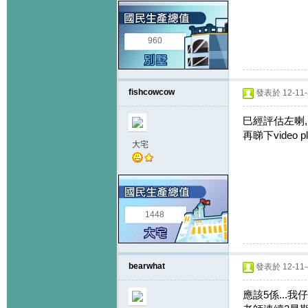
960
fishcowcow
發表於 12-11-3
巳經評估左喇,
再睇下video
大宅
1448
bearwhat
發表於 12-11-4
應該5係...我