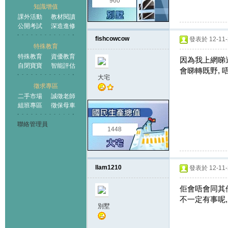
960
知識增值
課外活動
教材閱讀
公開考試
深造進修
fishcowcow
發表於 12-11-2
特殊教育
特殊教育
資優教育
因為我上網睇過
自閉寶寶
智能評估
會睇轉既野, 
大宅
徵求專區
二手市場
誠徵老師
組班專區
徵保母車
聯絡管理員
1448
llam1210
發表於 12-11-2
佢會唔會同其
不一定有事呢,
別墅