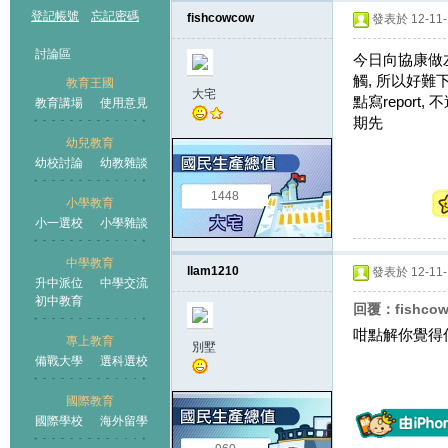
登記帳號
忘記密碼
fishcowcow
發表於 12-11-1
討論區
今日向協康做左
觸, 所以好難
教育王國
大宅
點寫report
教育講場
使用意見
期先
幼兒教育
幼校討論
幼教雜談
王國
1448
小學教育
小一選校
小學雜談
中學教育
llam1210
發表於 12-11-1
升中派位
中學交流
初中教育
回覆：fishco
咁點解你覺得
專上教育
別墅
備戰大學
選科選校
國際教育
國際學校
海外留學