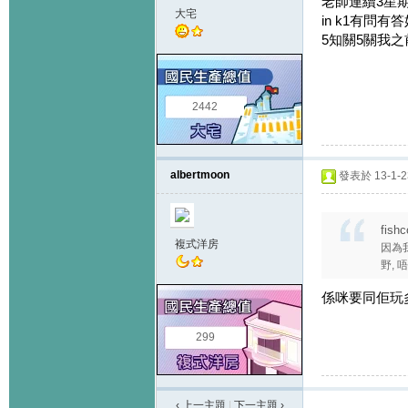
老師連續3星期評
大宅
in k1有問有答
5知關5關我之前
2442
albertmoon
發表於 13-1-23
fish
複式洋房
因為
野, 唔 
係咪要同佢玩多D
299
‹ 上一主題
|
下一主題
›