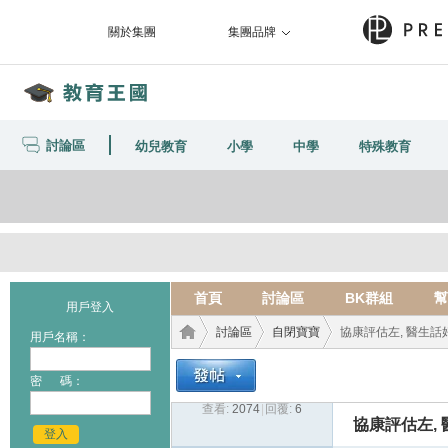
關於集團
集團品牌
討論區
幼兒教育
小學
中學
特殊教育
首頁
討論區
BK群組
幫
用戶登入
討論區
自閉寶寶
協康評估左, 醫生話好
用戶名稱：
密 碼：
查看:
2074
|
回覆:
6
教育
›
›
›
協康評估左,
登入