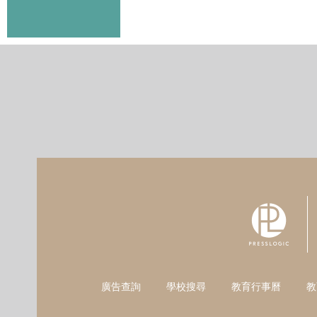
廣告查詢
學校搜尋
教育行事曆
教