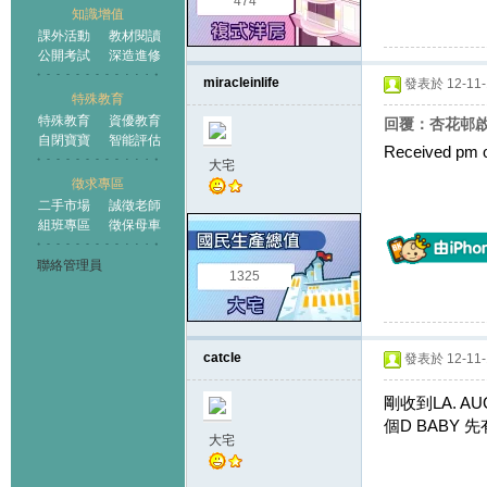
474
知識增值
課外活動
教材閱讀
公開考試
深造進修
miracleinlife
發表於 12-11-1
特殊教育
特殊教育
資優教育
回覆：杏花邨啟思
自閉寶寶
智能評估
Received pm of
大宅
徵求專區
二手市場
誠徵老師
組班專區
徵保母車
聯絡管理員
1325
catcle
發表於 12-11-1
剛收到LA. AU
個D BABY 先
大宅