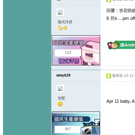
回覆：杏花邨啟思
8 月b …pm off
複式洋房
133
winy629
發表於 12-11-1
別墅
Apr 11 baby, A
967