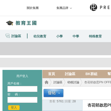
關於集團
集團品牌
討論區
幼兒教育
小學
中學
特殊教育
首頁
討論區
BK群組
幫
用戶登入
討論區
幼校討論
杏花邨啟思PN OFF
用戶名稱：
密 碼：
查看:
5761
|
回覆:
28
教育
›
›
›
杏花邨啟思PN
登入