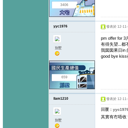
3406
yyc1976
發表於 12-11-2
pm offer for 
有得失望...
別墅
我囡囡果日in 
good bye ki
659
llam1210
發表於 12-11-2
回覆：yyc197
其實有冇唔收
別墅