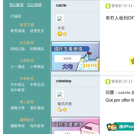
登記帳號
忘記密碼
catcle
發表於 12-11-1
討論區
有冇人收到OFF
教育王國
大宅
教育講場
使用意見
幼兒教育
幼校討論
幼教雜談
王國
3406
小學教育
小一選校
小學雜談
中學教育
cnineboy
發表於 12-11-1
升中派位
中學交流
初中教育
回覆：catcle
Got pm offer f
專上教育
複式洋房
備戰大學
選科選校
國際教育
國際學校
海外留學