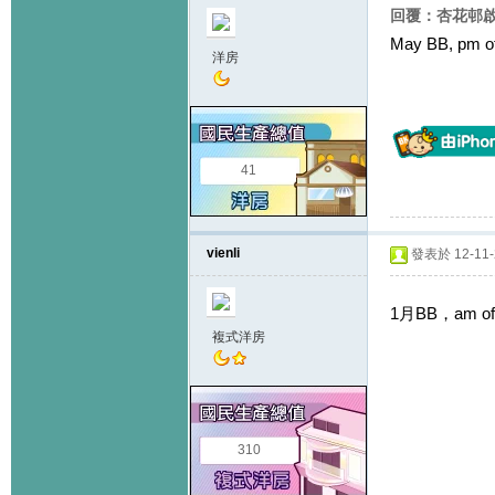
回覆：杏花邨啟思
May BB, pm off
洋房
41
vienli
發表於 12-11-2
1月BB，am off
複式洋房
310