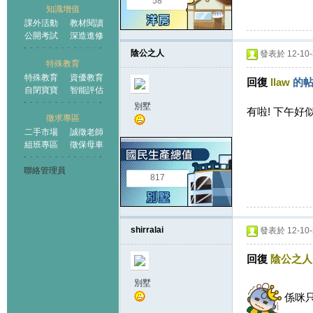
58
知識增值
課外活動
教材閱讀
公開考試
深造進修
陰公之人
發表於 12-10-3
特殊教育
特殊教育
資優教育
回復
llaw
的帖
自閉寶寶
智能評估
別墅
有啦! 下午好似已
徵求專區
二手市場
誠徵老師
組班專區
徵保母車
聯絡管理員
817
shirralai
發表於 12-10-3
回復
陰公之人
別墅
係咪只