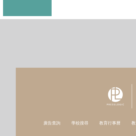
廣告查詢
學校搜尋
教育行事曆
教