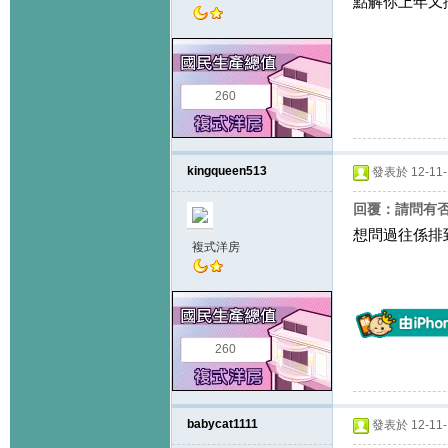
點解你上年又
260
kingqueen513
發表於 12-11-1
回覆：請問有否
想問過往係排
複式洋房
260
babycat1111
發表於 12-11-1