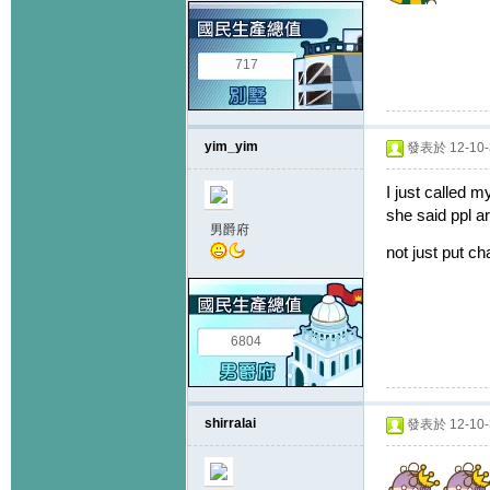
717
yim_yim
發表於 12-10-3
I just called 
she said ppl ar
男爵府
not just put ch
6804
shirralai
發表於 12-10-3