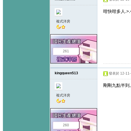
咁快咁多人.>.
複式洋房
261
kingqueen513
發表於 12-11-1
剛剛九點半到
複式洋房
260