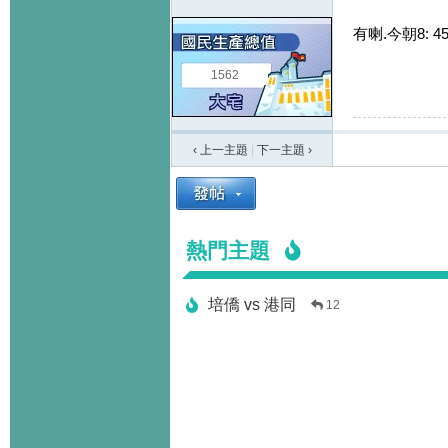
有喇.今朝8: 
1562
‹ 上一主題
|
下一主題
›
熱門主題
培僑 vs 港同
12