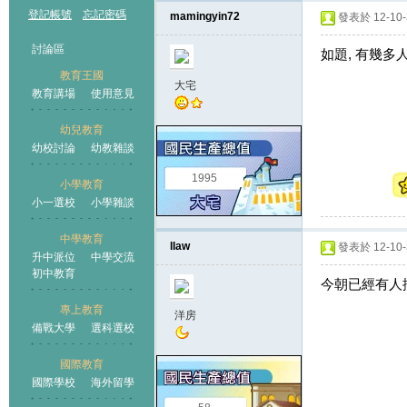
登記帳號
忘記密碼
mamingyin72
發表於 12-10-3
討論區
如題, 有幾多人到
教育王國
大宅
教育講場
使用意見
幼兒教育
幼校討論
幼教雜談
王國
1995
小學教育
小一選校
小學雜談
中學教育
llaw
發表於 12-10-3
升中派位
中學交流
初中教育
今朝已經有人排
專上教育
洋房
備戰大學
選科選校
國際教育
國際學校
海外留學