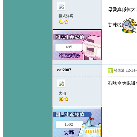
母愛真係偉大
複式洋房
甘凍啦
495
cat2007
發表於 12-11-1
我唸今晚飯後
大宅
1562