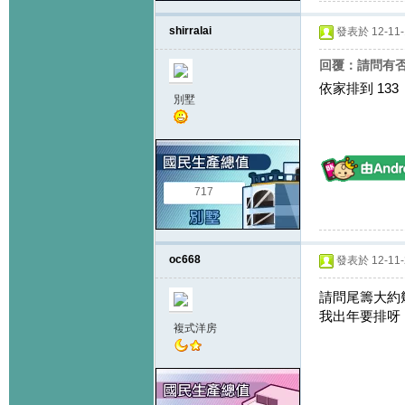
shirralai
發表於 12-11-1
回覆：請問有否
依家排到 133
別墅
717
oc668
發表於 12-11-2
請問尾籌大約
我出年要排呀
複式洋房