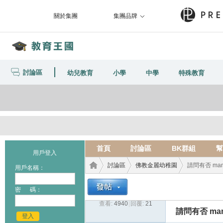
關於集團
集團品牌
討論區
幼兒教育
小學
中學
特殊教育
首頁
討論區
BK群組
幫
用戶登入
討論區
佛教金麗幼稚園
請問有否 ma
用戶名稱：
密 碼：
查看:
4940
|
回覆:
21
教育
›
›
›
請問有否 ma
登入