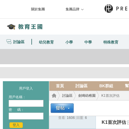
關於集團
集團品牌
討論區
幼兒教育
小學
中學
特殊教育
首頁
討論區
BK群組
幫
用戶登入
討論區
劍鳴幼稚園
K1首次評估
用戶名稱：
密 碼：
查看:
1606
|
回覆:
6
教育
›
›
›
K1首次評估
登入