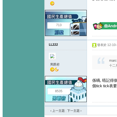
713
LL222
發表於 12-10-3
marc
男爵府
十二月會
係喎, 唔記得個tic
個tick tic
8535
‹ 上一主題
|
下一主題
›