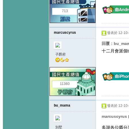
713
marcuscyrus
發表於 12-10-3
回覆：bu_ma
十二月會派個tick
子爵府
11360
bu_mama
發表於 12-10-3
marcuscyru
多謝各位嘅分
別墅