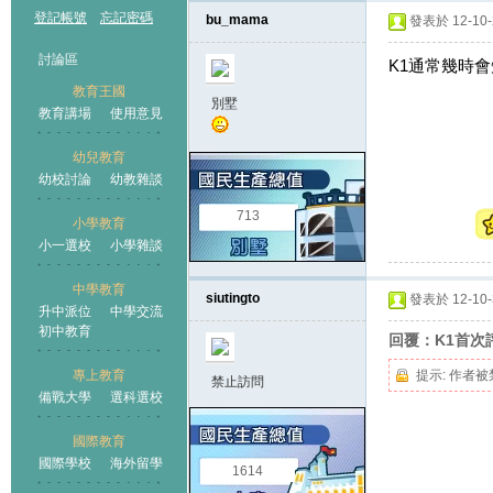
登記帳號
忘記密碼
bu_mama
發表於 12-10-2
討論區
K1通常幾時會
教育王國
別墅
教育講場
使用意見
幼兒教育
幼校討論
幼教雜談
王國
713
小學教育
小一選校
小學雜談
中學教育
siutingto
發表於 12-10-3
升中派位
中學交流
初中教育
回覆：K1首次
專上教育
提示:
作者被
禁止訪問
備戰大學
選科選校
國際教育
國際學校
海外留學
1614