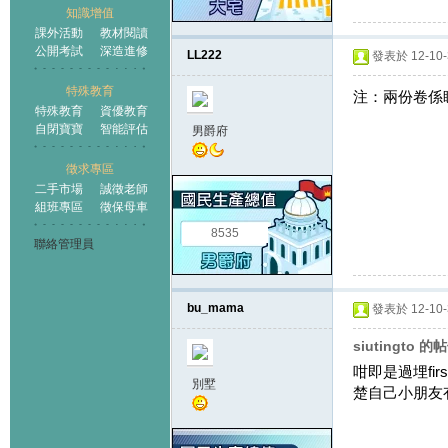
知識增值
課外活動
教材閱讀
公開考試
深造進修
LL222
發表於 12-10-3
特殊教育
注：兩份卷係
特殊教育
資優教育
自閉寶寶
智能評估
男爵府
徵求專區
二手市場
誠徵老師
組班專區
徵保母車
8535
聯絡管理員
bu_mama
發表於 12-10-3
siutingto 的
咁即是過埋firs
別墅
楚自己小朋友有什