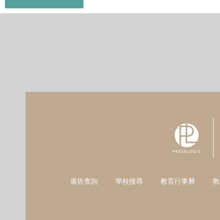
廣告查詢
學校搜尋
教育行事曆
教