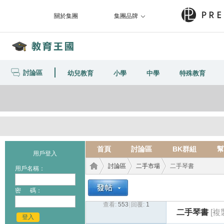
關於集團
集團品牌
討論區
幼兒教育
小學
中學
特殊教育
首頁
討論區
BK群組
幫
用戶登入
討論區
二手市場
二手琴書
用戶名稱：
密 碼：
查看:
553
|
回覆:
1
教育
›
›
›
二手琴書
[複
登入