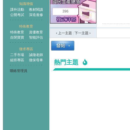
知識增值
課外活動
教材閱讀
396
公開考試
深造進修
特殊教育
特殊教育
資優教育
‹ 上一主題
|
下一主題
›
自閉寶寶
智能評估
徵求專區
二手市場
誠徵老師
組班專區
徵保母車
熱門主題
聯絡管理員