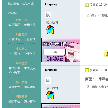
登記帳號
忘記密碼
kingning
發表於 12-10-2
討論區
提示:
作者被
教育王國
禁止訪問
教育講場
使用意見
幼兒教育
幼校討論
幼教雜談
王國
小學教育
396
小一選校
小學雜談
中學教育
升中派位
中學交流
kingning
發表於 12-10-3
初中教育
回覆：二手琴
專上教育
提示:
作者被
備戰大學
選科選校
禁止訪問
國際教育
國際學校
海外留學