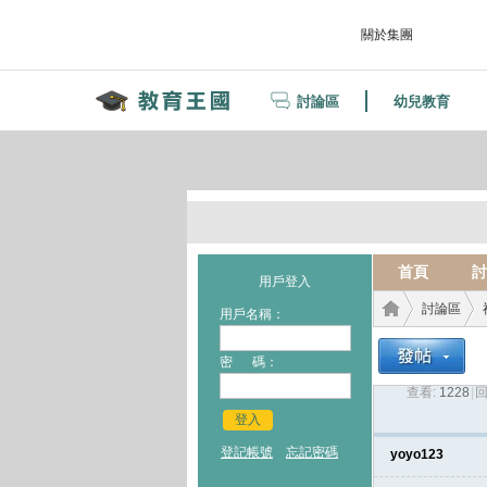
關於集團
討論區
幼兒教育
首頁
討
用戶登入
討論區
用戶名稱：
密 碼：
查看:
1228
|
回
教育
›
›
登入
登記帳號
忘記密碼
yoyo123