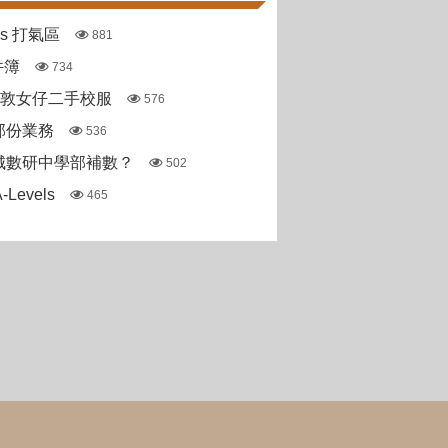
pas 打氣區
881
件簿
734
斯敦女仔二手校服
576
部份業務
536
城數研中學部補數？
502
Levels
465