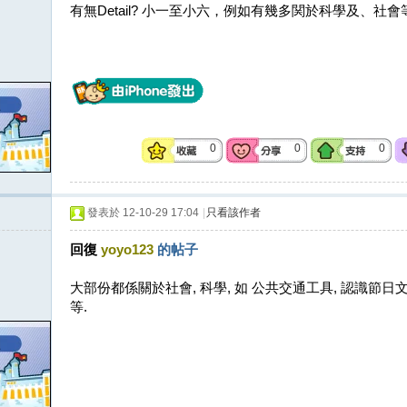
有無Detail? 小一至小六，例如有幾多関於科學及、社會
0
0
0
發表於 12-10-29 17:04
|
只看該作者
回復
yoyo123
的帖子
大部份都係關於社會, 科學, 如 公共交通工具, 認識節日文化
等.