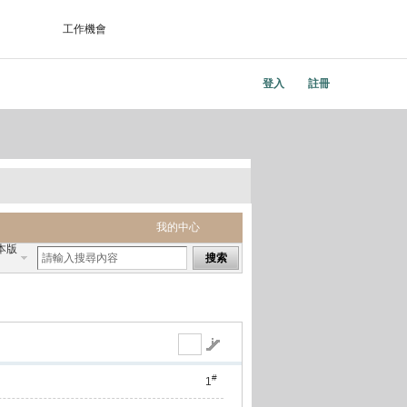
工作機會
登入
註冊
我的中心
本版
搜索
#
1