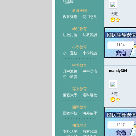
討論區
教育王國
大宅
教育講場
使用意見
幼兒教育
幼校討論
幼教雜談
王國
1134
小學教育
小一選校
小學雜談
中學教育
mandy304
升中派位
中學交流
初中教育
專上教育
大宅
備戰大學
選科選校
國際教育
國際學校
海外留學
1247
知識增值
課外活動
教材閱讀