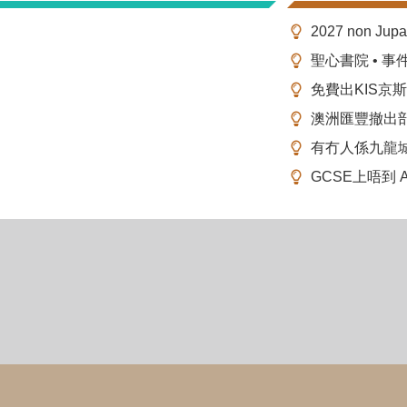
2027 non Ju
聖心書院 • 事
免費出KIS京
澳洲匯豐撤出
有冇人係九龍
GCSE上唔到 A-