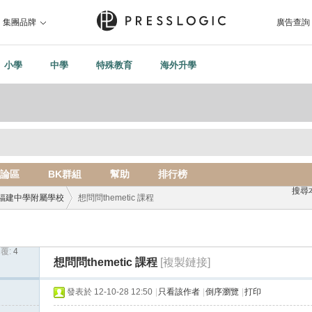
集團品牌
廣告查詢
小學
中學
特殊教育
海外升學
論區
BK群組
幫助
排行榜
搜尋
福建中學附屬學校
想問問themetic 課程
覆:
4
›
想問問themetic 課程
[複製鏈接]
發表於 12-10-28 12:50
|
只看該作者
|
倒序瀏覽
|
打印