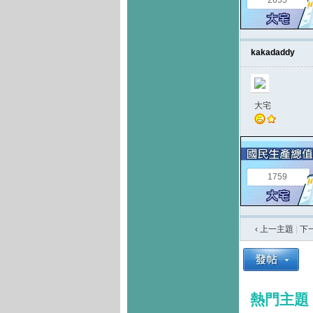
2655
kakadaddy
大宅
1759
‹ 上一主題
|
下
熱門主題