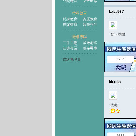
公開考試
深造進修
baba987
特殊教育
特殊教育
資優教育
自閉寶寶
智能評估
禁止訪問
徵求專區
二手市場
誠徵老師
組班專區
徵保母車
2754
聯絡管理員
kitkitlo
大宅