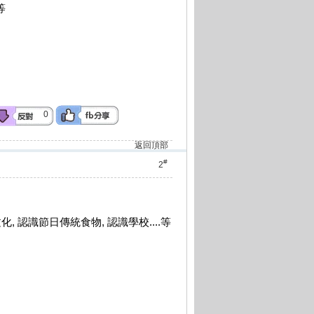
等
0
返回頂部
#
2
, 認識節日傳統食物, 認識學校....等