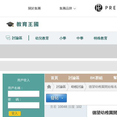
關於集團
集團品牌
討論區
幼兒教育
小學
中學
特殊教育
首頁
討論區
BK群組
幫
用戶登入
討論區
幼校討論
德望幼稚園開始報名
用戶名稱：
密 碼：
查看:
10048
|
回覆:
102
教育
›
›
›
德望幼稚園
登入