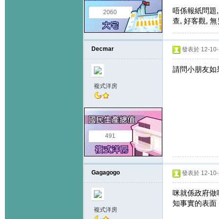
唔係報紙問題,
2060
查, 好客觀,
Decmar
發表於 12-10-2
請問小朋友如果
複式洋房
491
Gagagogo
發表於 12-10-2
咪就係政府做
知事實的表面
複式洋房