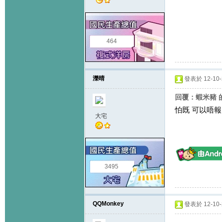
464
濼晴
發表於 12-10-2
回覆：蝦米豬 
怕既 可以唔
大宅
3495
QQMonkey
發表於 12-10-2