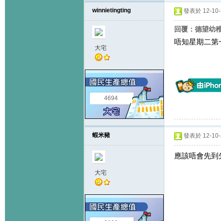
winnietingting
發表於 12-10-2
回覆：德望幼
唔知星期二第
大宅
4694
蝦米豬
發表於 12-10-2
應該唔會先到
大宅