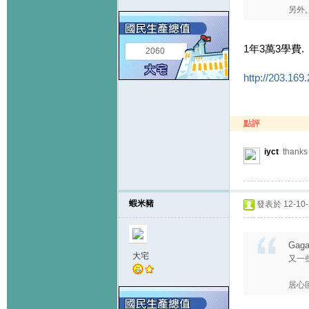
另外, 
1年3萬3學費.
2060
http://203.169
點評
iyct
thank
蝦米豬
發表於 12-10-2
Gaga
大宅
又一
居心叵測