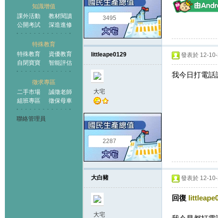
知識增值
課外活動
教材閱讀
3495
公開考試
深造進修
特殊教育
特殊教育
資優教育
littleape0129
發表於 12-10-2
自閉寶寶
智能評估
我今日打電話諗住
徵求專區
大宅
二手市場
誠徵老師
組班專區
徵保母車
聯絡管理員
2287
大白豬
發表於 12-10-2
回復
littleape
大宅