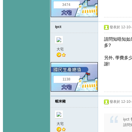
3474
iyct
發表於 12-10-2
請問知唔知如果
多?
大宅
另外, 學費多
謝!
1138
蝦米豬
發表於 12-10-2
iyct
大宅
請問