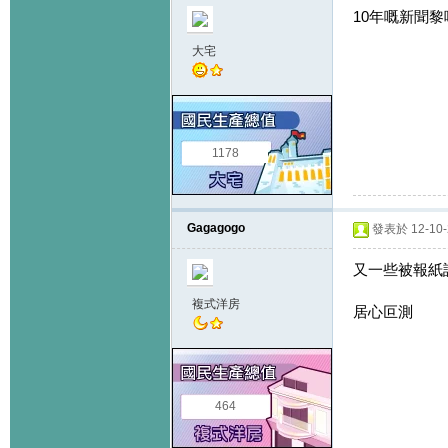
10年嘅新聞黎喎...
大宅
1178
Gagagogo
發表於 12-10-2
又一些被報紙
複式洋房
居心叵測
464