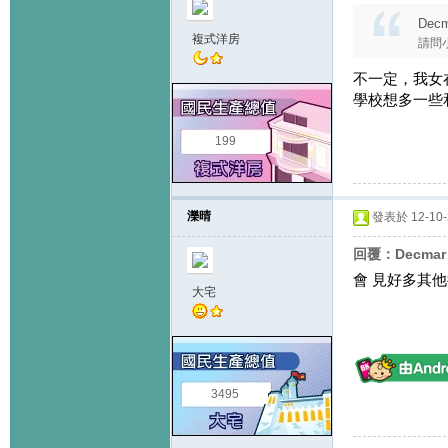
Decm
複式洋房
請問小
不一定，我女
學校想多一些
199
濼晴
發表於 12-10-2
回覆：Decma
會 見好多其他
大宅
3495