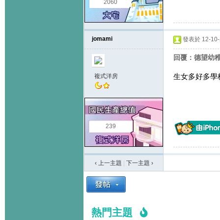
2060
jomami
發表於 12-10-2
回覆：德望幼
生女多好多學
複式洋房
239
‹ 上一主題
|
下一主題
›
熱門主題