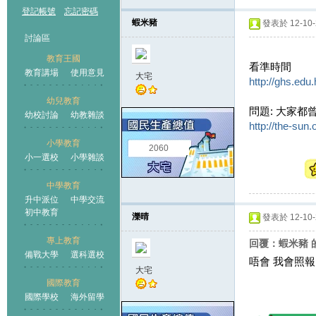
登記帳號
忘記密碼
蝦米豬
發表於 12-10-2
討論區
教育王國
看準時間
教育講場
使用意見
大宅
http://ghs.edu
幼兒教育
問題: 大家
幼校討論
幼教雜談
王國
http://the-su
小學教育
2060
小一選校
小學雜談
中學教育
升中派位
中學交流
初中教育
濼晴
發表於 12-10-2
專上教育
回覆：蝦米豬 
備戰大學
選科選校
唔會 我會照報
大宅
國際教育
國際學校
海外留學