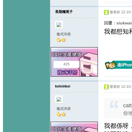
長期糧尾子
發表於 12-10-2
回覆：siukwa
我都想知
複式洋房
425
kelvinkei
發表於 12-10-2
cat
複式洋房
你地
我都係呀