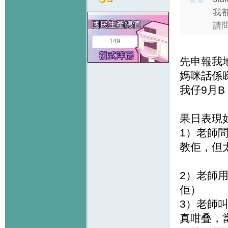
我
請
149
先申報我
媽咪話係
我仔9月B
果日表現
1）老師
教佢，但
2）老師
佢）
3）老師
真咁叠，