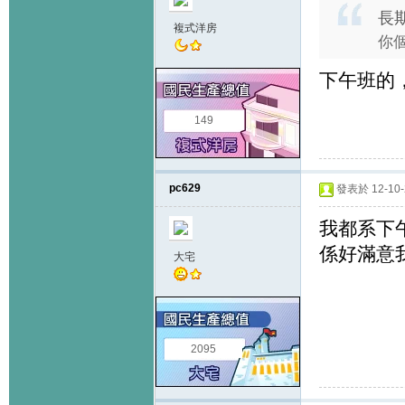
長期
複式洋房
你
下午班的
149
pc629
發表於 12-10-2
我都系下
係好滿意
大宅
2095