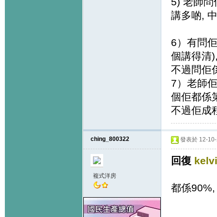
5) 老
講多啲,
6）有問佢
個講得清)
不過問佢係
7）老師佢
個佢都係
不過佢成程
ching_800322
發表於 12-10-2
回復
kelv
複式洋房
都係90%