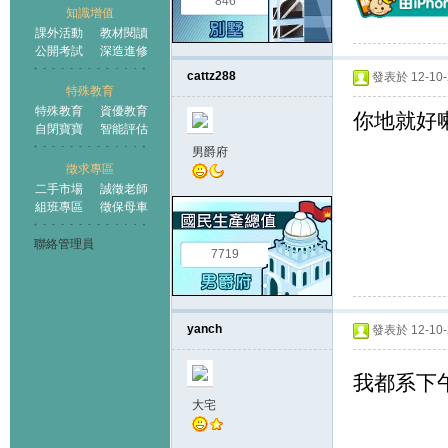
846
知識增值
課外活動
教材閱讀
公開考試
深造進修
cattz288
發表於 12-10-2
特殊教育
特殊教育
資優教育
你地就好喇
自閉寶寶
智能評估
男爵府
徵求專區
二手市場
誠徵老師
組班專區
徵保母車
聯絡管理員
7719
yanch
發表於 12-10-2
我都系下
大宅