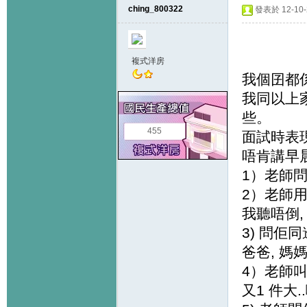
ching_800322
發表於 12-10-2
複式洋房
我個囝都係
我同以上
些。
455
面試時表
唔肯講早
1）老師
2）老師用
我聽唔倒,
3) 問佢
爸爸, 媽
4）老師叫佢
又1 件大