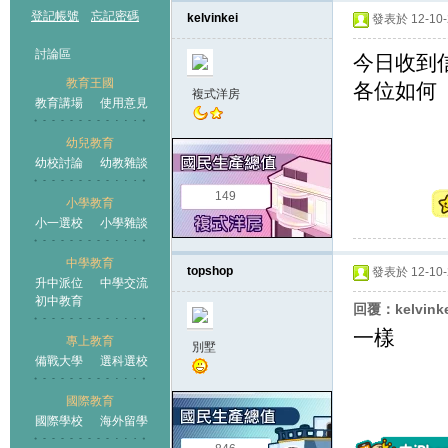
登記帳號
忘記密碼
kelvinkei
發表於 12-10-2
討論區
今日收到
教育王國
各位如何
複式洋房
教育講場
使用意見
幼兒教育
幼校討論
幼教雜談
王國
149
小學教育
小一選校
小學雜談
中學教育
topshop
發表於 12-10-2
升中派位
中學交流
初中教育
回覆：kelvink
一樣
專上教育
別墅
備戰大學
選科選校
國際教育
國際學校
海外留學