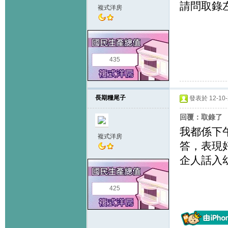
請問取錄
複式洋房
435
長期糧尾子
發表於 12-10-2
回覆：取錄了
我都係下
複式洋房
答，表現
企人話入
425