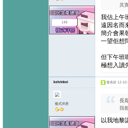
其實
我估上午
149
遠因名而
簡介會果
一望佢想
但下午班
極想入讀
kelvinkei
發表於 12-10-2
長期
複式洋房
我
以我地黎