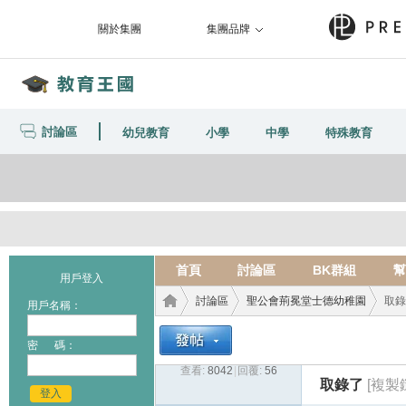
關於集團
集團品牌
討論區
幼兒教育
小學
中學
特殊教育
首頁
討論區
BK群組
幫
用戶登入
討論區
聖公會荊冕堂士德幼稚園
取錄
用戶名稱：
密 碼：
查看:
8042
|
回覆:
56
教育
›
›
›
取錄了
[複製
登入