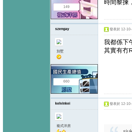
時間黎揀
149
szengay
發表於 12-10-2
我都係下
其實有冇RE
別墅
660
kelvinkei
發表於 12-10-2
複式洋房
siu