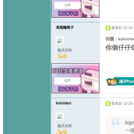
149
長期糧尾子
發表於 12-10-2
回覆：kelvink
你個仔仔
複式洋房
425
kelvinkei
發表於 12-10-2
top
複式洋房
一