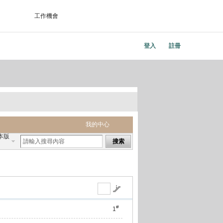
工作機會
登入
註冊
我的中心
本版
搜索
#
1