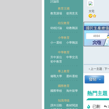
討論區
教育王國
大宅
教育講場
使用意見
幼兒教育
幼校討論
幼教雜談
王國
4694
小學教育
小一選校
小學雜談
中學教育
升中派位
中學交流
初中教育
‹ 上一主題
|
下
專上教育
備戰大學
選科選校
國際教育
國際學校
海外留學
熱門主題
知識增值
課外活動
教材閱讀
已刪