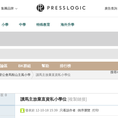
集團品牌
廣告查詢
小學
中學
特殊教育
海外升學
論區
BK群組
幫助
排行榜
搜尋
聖公會馬鞍山主風小學
讀馬主放棄直資私小學位
覆:
0
›
讀馬主放棄直資私小學位
[複製鏈接]
發表於 12-10-18 15:39
|
只看該作者
|
倒序瀏覽
|
打印