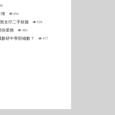
99
件簿
654
斯敦女仔二手校服
526
部份業務
483
城數研中學部補數？
477