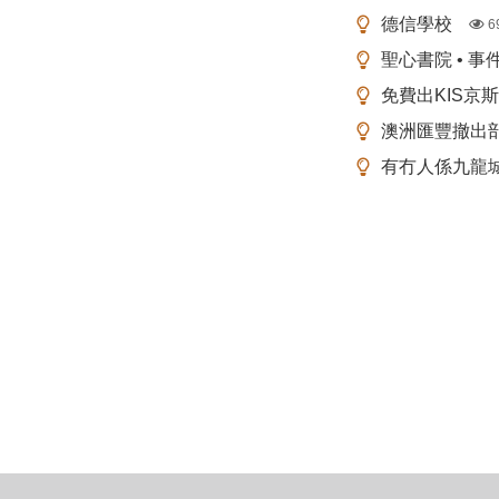
德信學校
6
聖心書院 • 事
免費出KIS京
澳洲匯豐撤出
有冇人係九龍