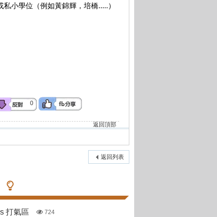
小學位（例如黃錦輝，培橋.....）
0
返回頂部
返回列表
pas 打氣區
724