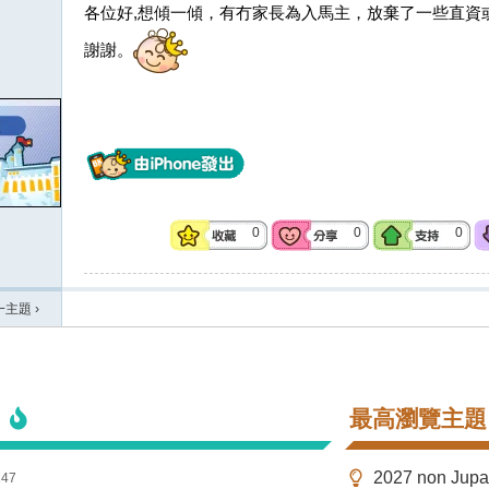
各位好,想傾一傾，有冇家長為入馬主，放棄了一些直資或私
謝謝。
0
0
0
一主題
›
最高瀏覽主題
2027 non Ju
147