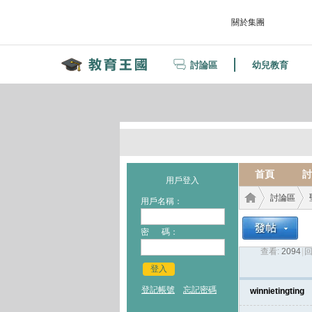
關於集團
討論區
幼兒教育
首頁
討
用戶登入
討論區
用戶名稱：
密 碼：
查看:
2094
|
回
教育
›
›
登入
登記帳號
忘記密碼
winnietingting